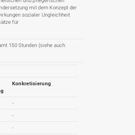
heitlichen und pflegerischen
andersetzung mit dem Konzept der
irkungen sozialer Ungleichheit
ätze für
amt 150 Stunden (siehe auch
Konkretisierung
ng
-
-
-