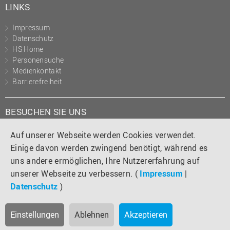
LINKS
Impressum
Datenschutz
HS Home
Personensuche
Medienkontakt
Barrierefreiheit
BESUCHEN SIE UNS
Instagram
Tiktok
LinkedIn
YouTube
Facebook
Auf unserer Webseite werden Cookies verwendet.
Einige davon werden zwingend benötigt, während es
uns andere ermöglichen, Ihre Nutzererfahrung auf
unserer Webseite zu verbessern. (
Impressum
|
Datenschutz
)
Einstellungen
Ablehnen
Akzeptieren