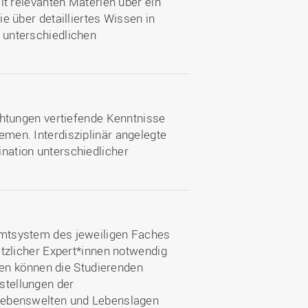
it relevanten Materien über ein
e über detailliertes Wissen in
 unterschiedlichen
chtungen vertiefende Kenntnisse
men. Interdisziplinär angelegte
nation unterschiedlicher
amtsystem des jeweiligen Faches
ätzlicher Expert*innen notwendig
ngen können die Studierenden
stellungen der
 Lebenswelten und Lebenslagen