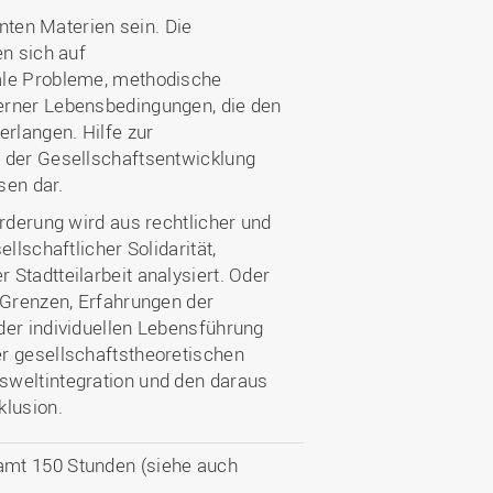
anten Materien sein. Die
en sich auf
ale Probleme, methodische
erner Lebensbedingungen, die den
rlangen. Hilfe zur
e der Gesellschaftsentwicklung
sen dar.
orderung wird aus rechtlicher und
llschaftlicher Solidarität,
Stadtteilarbeit analysiert. Oder
 Grenzen, Erfahrungen der
der individuellen Lebensführung
r gesellschaftstheoretischen
sweltintegration und den daraus
klusion.
amt 150 Stunden (siehe auch