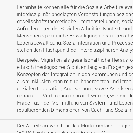
Lerninhalte können alle für die Soziale Arbeit relev
interdisziplinär angelegten Veranstaltungen bezieh
gesellschaftstheoretische Themenstellungen, sozi
Anforderungen der Sozialen Arbeit im Kontext mod
Menschen spezifische Bewältigungsleistungen abve
Lebensbewältigung, Sozialintegration und Prozess
stellen den Fluchtpunkt der interdisziplinären Analy
Beispiele: Migration als gesellschaftliche Herausf
ethisch-theologischer Sicht, entlang von Fragen gese
Konzepten der Integration in den Kommunen und der 
auch: Inklusion kann mit Teilhaberechten und ihren
sozialen Integration, Anerkennung sowie Aspekten 
genauso in Verbindung gebracht werden, wie mit de
Frage nach der Vermittlung von System- und Leben
resultierenden Dimensionen von Sach- und Sozialin
Der Arbeitsaufwand für das Modul umfasst insges
"ECTS-Leistungspunkte und Benotung").