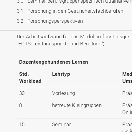
3.0 Seminar berufsgruppenspezifisch Qualitative
3.1 Forschung in den Gesundheitsfachberufen
3.2 Forschungsperspektiven
Der Arbeitsaufwand für das Modul umfasst insges
"ECTS-Leistungspunkte und Benotung").
Dozentengebundenes Lernen
Std.
Lehrtyp
Med
Workload
Ums
30
Vorlesung
Prä
8
betreute Kleingruppen
Prä
Onli
15
Seminar
Prä
Onli