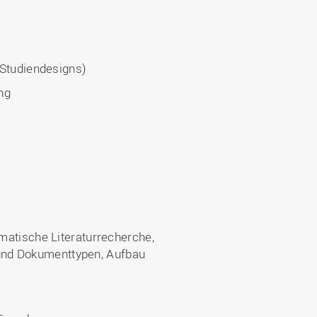
tudiendesigns)
ng
matische Literaturrecherche,
r und Dokumenttypen, Aufbau