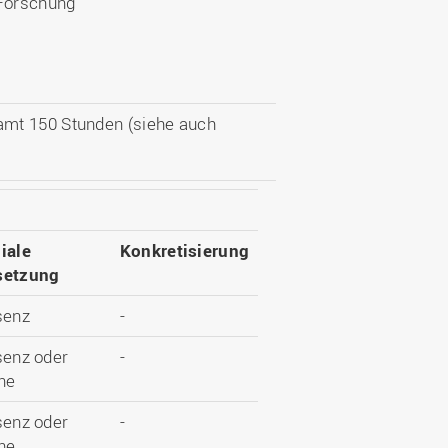
 Forschung
amt 150 Stunden (siehe auch
iale
Konkretisierung
etzung
senz
-
senz oder
-
ne
senz oder
-
ne