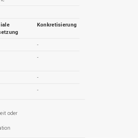
iale
Konkretisierung
etzung
-
-
-
-
eit oder
ation