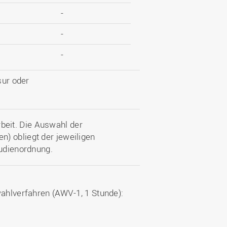
-
-
-
sur oder
eit. Die Auswahl der
) obliegt der jeweiligen
tudienordnung.
wahlverfahren (AWV-1, 1 Stunde):