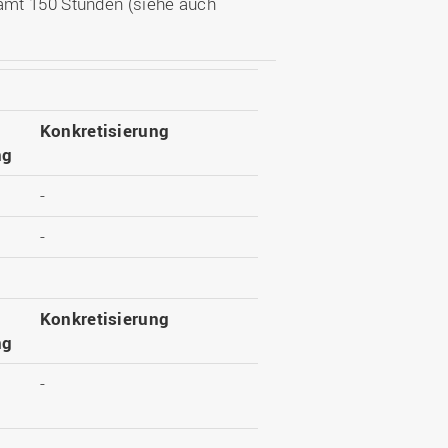
amt 150 Stunden (siehe auch
Konkretisierung
ng
-
-
Konkretisierung
ng
-