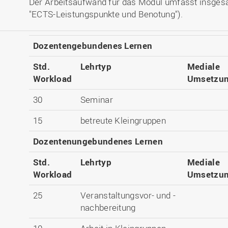
Der Arbeitsaufwand für das Modul umfasst insges
"ECTS-Leistungspunkte und Benotung").
Dozentengebundenes Lernen
Std.
Lehrtyp
Mediale
Workload
Umsetzu
30
Seminar
15
betreute Kleingruppen
Dozentenungebundenes Lernen
Std.
Lehrtyp
Mediale
Workload
Umsetzu
25
Veranstaltungsvor- und -
nachbereitung