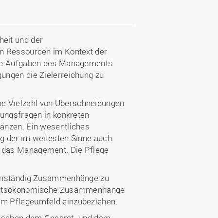
eit und der
en Ressourcen im Kontext der
Die Aufgaben des Managements
ungen die Zielerreichung zu
e Vielzahl von Überschneidungen
zungsfragen in konkreten
änzen. Ein wesentliches
g der im weitesten Sinne auch
 das Management. Die Pflege
genständig Zusammenhänge zu
dheitsökonomische Zusammenhänge
im Pflegeumfeld einzubeziehen.
zwischen dem Gesamt- und dem