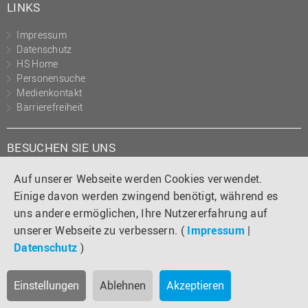
LINKS
Impressum
Datenschutz
HS Home
Personensuche
Medienkontakt
Barrierefreiheit
BESUCHEN SIE UNS
Instagram
Tiktok
LinkedIn
YouTube
Facebook
Auf unserer Webseite werden Cookies verwendet.
Einige davon werden zwingend benötigt, während es
uns andere ermöglichen, Ihre Nutzererfahrung auf
unserer Webseite zu verbessern. (
Impressum
|
Datenschutz
)
Einstellungen
Ablehnen
Akzeptieren