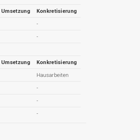
e Umsetzung
Konkretisierung
-
-
e Umsetzung
Konkretisierung
Hausarbeiten
-
-
-