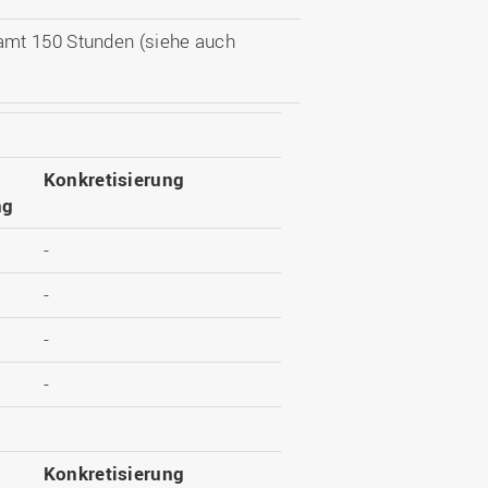
amt 150 Stunden (siehe auch
Konkretisierung
ng
-
-
-
-
Konkretisierung