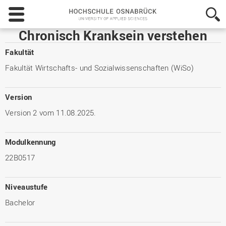
Hochschule
Osnabrück
-
Chronisch Kranksein verstehen
University
of
Fakultät
Applied
Fakultät Wirtschafts- und Sozialwissenschaften (WiSo)
Sciences
Version
Version 2 vom 11.08.2025.
Modulkennung
22B0517
Niveaustufe
Bachelor