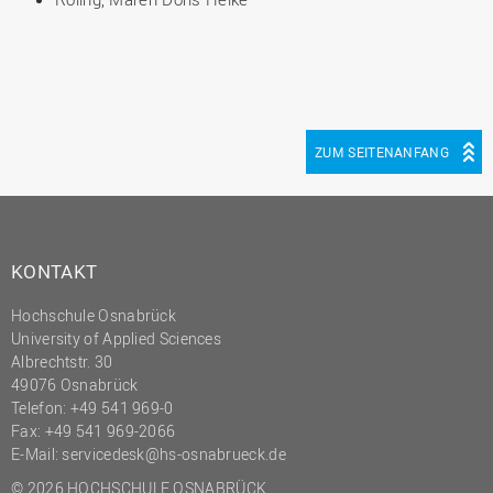
ZUM SEITENANFANG
KONTAKT
Hochschule Osnabrück
University of Applied Sciences
Albrechtstr. 30
49076 Osnabrück
Telefon: +49 541 969-0
Fax: +49 541 969-2066
E-Mail:
servicedesk@hs-osnabrueck.de
© 2026 HOCHSCHULE OSNABRÜCK