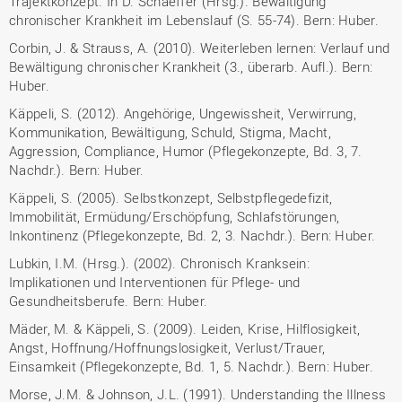
Trajektkonzept. In D. Schaeffer (Hrsg.). Bewältigung
chronischer Krankheit im Lebenslauf (S. 55-74). Bern: Huber.
Corbin, J. & Strauss, A. (2010). Weiterleben lernen: Verlauf und
Bewältigung chronischer Krankheit (3., überarb. Aufl.). Bern:
Huber.
Käppeli, S. (2012). Angehörige, Ungewissheit, Verwirrung,
Kommunikation, Bewältigung, Schuld, Stigma, Macht,
Aggression, Compliance, Humor (Pflegekonzepte, Bd. 3, 7.
Nachdr.). Bern: Huber.
Käppeli, S. (2005). Selbstkonzept, Selbstpflegedefizit,
Immobilität, Ermüdung/Erschöpfung, Schlafstörungen,
Inkontinenz (Pflegekonzepte, Bd. 2, 3. Nachdr.). Bern: Huber.
Lubkin, I.M. (Hrsg.). (2002). Chronisch Kranksein:
Implikationen und Interventionen für Pflege- und
Gesundheitsberufe. Bern: Huber.
Mäder, M. & Käppeli, S. (2009). Leiden, Krise, Hilflosigkeit,
Angst, Hoffnung/Hoffnungslosigkeit, Verlust/Trauer,
Einsamkeit (Pflegekonzepte, Bd. 1, 5. Nachdr.). Bern: Huber.
Morse, J.M. & Johnson, J.L. (1991). Understanding the Illness