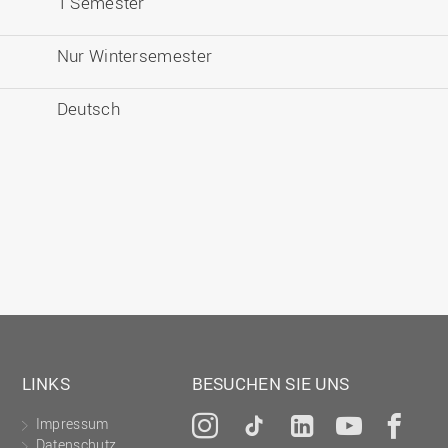
1 Semester
Nur Wintersemester
Deutsch
LINKS
BESUCHEN SIE UNS
Impressum
Instagram
Tiktok
LinkedIn
YouTu
Fa
Datenschutz