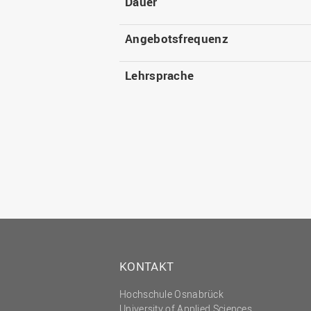
Dauer
Angebotsfrequenz
Lehrsprache
KONTAKT
Hochschule Osnabrück
University of Applied Sciences