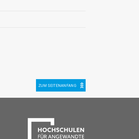
ZUM SEITENANFANG
be
cebook