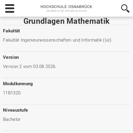
Hochschule
Osnabrück
-
Grundlagen Mathematik
University
of
Fakultät
Applied
Fakultät Ingenieurwissenschaften und Informatik (IuI)
Sciences
Version
Version 2 vom 03.08.2026.
Modulkennung
11B1320
Niveaustufe
Bachelor