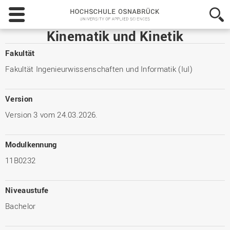
Hochschule
Osnabrück
-
Kinematik und Kinetik
University
of
Fakultät
Applied
Fakultät Ingenieurwissenschaften und Informatik (IuI)
Sciences
Version
Version 3 vom 24.03.2026.
Modulkennung
11B0232
Niveaustufe
Bachelor