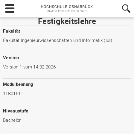
Hochschule
Osnabrück
-
Festigkeitslehre
University
of
Fakultät
Applied
Fakultät Ingenieurwissenschaften und Informatik (IuI)
Sciences
Version
Version 1 vom 14.02.2026.
Modulkennung
11B0151
Niveaustufe
Bachelor