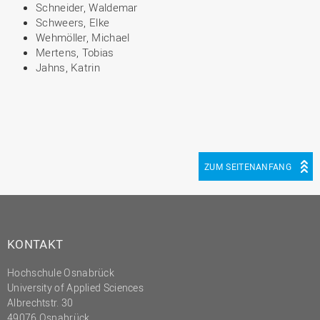
Schneider, Waldemar
Schweers, Elke
Wehmöller, Michael
Mertens, Tobias
Jahns, Katrin
ZUM SEITENANFANG
KONTAKT
Hochschule Osnabrück
University of Applied Sciences
Albrechtstr. 30
49076 Osnabrück