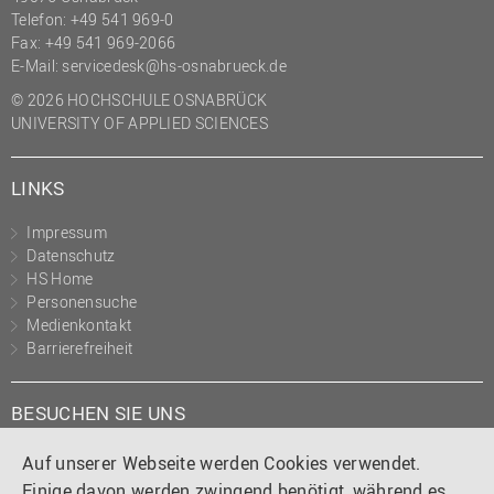
Telefon: +49 541 969-0
Fax: +49 541 969-2066
E-Mail:
servicedesk@hs-osnabrueck.de
© 2026 HOCHSCHULE OSNABRÜCK
UNIVERSITY OF APPLIED SCIENCES
LINKS
Impressum
Datenschutz
HS Home
Personensuche
Medienkontakt
Barrierefreiheit
BESUCHEN SIE UNS
Instagram
Tiktok
LinkedIn
YouTube
Facebook
Auf unserer Webseite werden Cookies verwendet.
Einige davon werden zwingend benötigt, während es