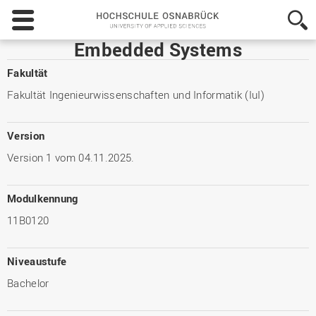
Hochschule
Osnabrück
-
Embedded Systems
University
of
Fakultät
Applied
Fakultät Ingenieurwissenschaften und Informatik (IuI)
Sciences
Version
Version 1 vom 04.11.2025.
Modulkennung
11B0120
Niveaustufe
Bachelor