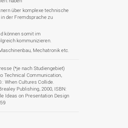
diert haben
rtnern über komplexe technische
in der Fremdsprache zu
nd können somit im
olgreich kommunizieren.
, Maschinenbau, Mechatronik etc.
resse (*je nach Studiengebiet)
 to Technical Communication,
: When Cultures Collide.
realey Publishing, 2000, ISBN:
le Ideas on Presentation Design
659