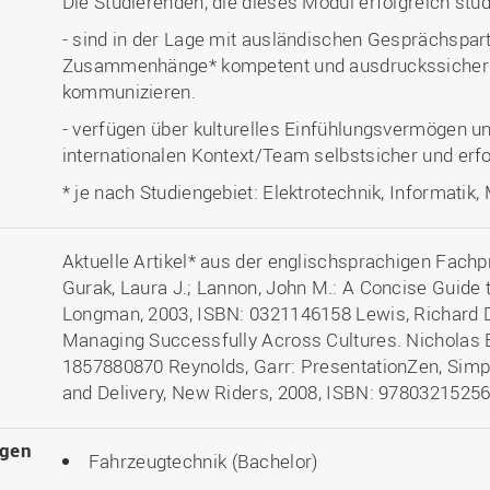
Die Studierenden, die dieses Modul erfolgreich stu
- sind in der Lage mit ausländischen Gesprächspa
Zusammenhänge* kompetent und ausdruckssicher 
kommunizieren.
- verfügen über kulturelles Einfühlungsvermögen u
internationalen Kontext/Team selbstsicher und erf
* je nach Studiengebiet: Elektrotechnik, Informatik
Aktuelle Artikel* aus der englischsprachigen Fachp
Gurak, Laura J.; Lannon, John M.: A Concise Guide
Longman, 2003, ISBN: 0321146158 Lewis, Richard D.
Managing Successfully Across Cultures. Nicholas B
1857880870 Reynolds, Garr: PresentationZen, Simp
and Delivery, New Riders, 2008, ISBN: 9780321525
ngen
Fahrzeugtechnik (Bachelor)