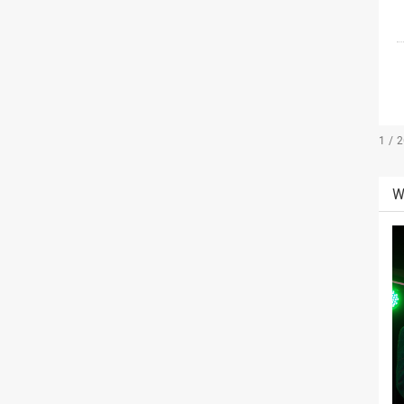
1 / 
W