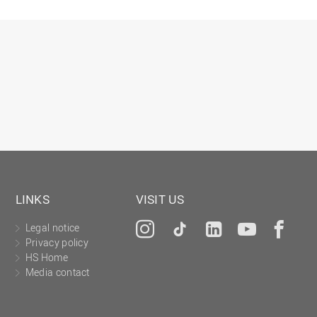
Präsidialbüro
Professional School
Projekte des Präsidiums
Projektmanagement Office (PMO)
Prozessmanagement
Recht
Science to Business GmbH
Studierendensekretariat
Studium und Lehre
LINKS
VISIT US
Transfer- und Innovationsmanagement
Legal notice
Instagram
Tiktok
LinkedIn
YouTu
Fa
Privacy policy
HS Home
Media contact