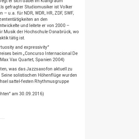
egt er sich dabei im Klangraum
s gefragter Studiomusiker ist Volker
en – u.a. für NDR, WDR, HR, ZDF, SWF,
ententätigkeiten an den
ickelte und leitete er von 2000 –
 für Musik der Hochschule Osnabrück, wo
ik tätig ist.
rtuosity and expressivity“
reises beim „Concurso Internacional De
s Max Vax Quartet, Spanien 2004)
sten, was das Jazzsaxofon aktuell zu
d. Seine solistischen Höhenflüge wurden
hsel sattel-festen Rhythmusgruppe
ichten“ am 30.09.2016)