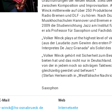
Uraufführungen der Neuen Musik. Stets bew
Gesellschaftliches Engagement
zwischen Komposition und Improvisation. Al
Winck mittlerweile auf über 250 Produktion
Gleichstellungsbüro
Radio Bremen und DLF - zu hören. Nach Doz
Musikhochschulen Hannover und Bremen entw
Hochschulleitung
2009 die Studienrichtung Jazz am Institut
Hochschulplanung/-strategie
er als Professor für Saxophon und Fachdidakt
Innenrevision
„Volker Winck plays at the highest level of vi
(aus der Laudatio zum Gewinn des ersten P
Institut für Musik
Interpretes De Jazz Granada“ als Solist de
IT Service Center
„Volker Winck gehört mit Sicherheit zum Be
bieten hat und das nicht nur in Deutschlan
Kommunikation und Marketing
von der in jedem noch so schrägen Taktwec
gleichzeitig geerdet und befeuert.“
LearningCenter
(Stefan Herkenrath in „Westfälische Nachr
Nachhaltigkeit
Personal
Saxophon
Personalentwicklung
E-Mail
Web
Personalrat
v.winck@hs-osnabrueck.de
Internetseite