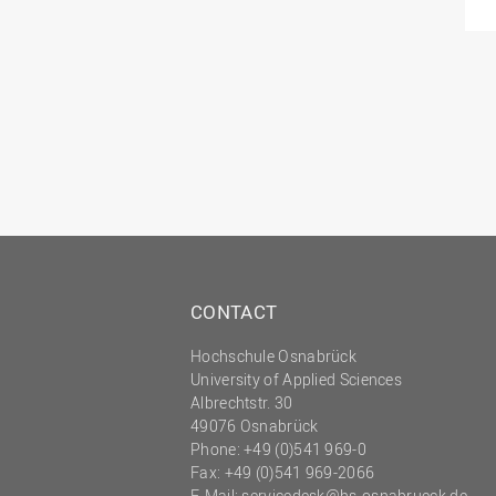
CONTACT
Hochschule Osnabrück
University of Applied Sciences
Albrechtstr. 30
49076 Osnabrück
Phone: +49 (0)541 969-0
Fax: +49 (0)541 969-2066
E-Mail:
servicedesk@hs-osnabrueck.de