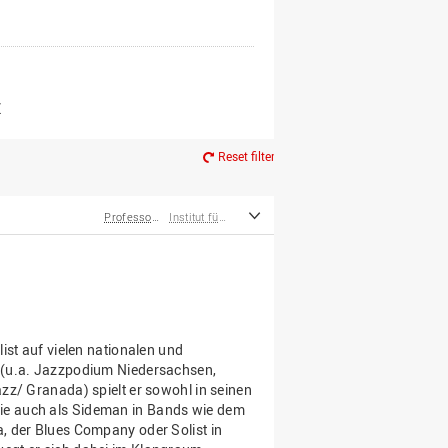
er*innen
m Ruhestand
Z
Reset filter
Professor*innen
Institut für Musik
ist auf vielen nationalen und
 (u.a. Jazzpodium Niedersachsen,
zz/ Granada) spielt er sowohl in seinen
e auch als Sideman in Bands wie dem
, der Blues Company oder Solist in