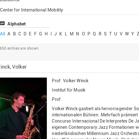
Lehrbeauftragte
Center for International Mobility
Gastwissenschaftl
Center for International Students
Alphabet
Professor*innen i
Chancengerechtigkeit
All
A
B
C
D
E
F
G
H
I
J
K
L
M
N
O
P
Q
R
S
T
U
V
W
Y
eLearning Competence Center
2650
entries are shown
EU-Büro
Fakultät Agrarwissenschaften und
inck, Volker
Landschaftsarchitektur
Fakultät Ingenieurwissenschaften und
Prof.
Volker Winck
Informatik
Institut für Musik
Fakultät Management, Kultur und Technik
Prof.
Fakultät Wirtschafts- und Sozialwissenschaften
Volker Winck gastiert als hervorragender Sol
Finanzen
internationalen Bühnen. Mehrfach prämiert
Concurso Internacional De Interpretes De Ja
Forschung, Kooperation, Drittmittel
eigenen Contemporary Jazz Formationen wi
niederländischen Millennium Jazz Orchestra
Gebäude und Technik