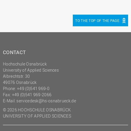
(PMO)
Prozessmanagement
TO THE TOP OF THE PAGE
Recht
Science to Business GmbH
Studierendensekretariat
CONTACT
Studium und Lehre
Transfer- und
Hochschule Osnabrück
Innovationsmanagement
University of Applied Sciences
Albrechtstr. 30
49076 Osnabrück
Phone: +49 (0)541 969-0
Fax: +49 (0)541 969-2066
E-Mail:
servicedesk@hs-osnabrueck.de
© 2026 HOCHSCHULE OSNABRÜCK
UNIVERSITY OF APPLIED SCIENCES