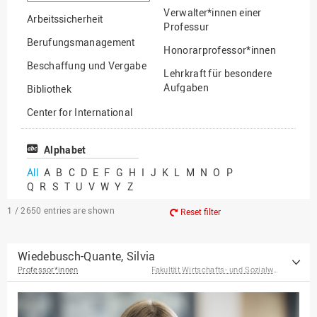
option
Verwalter*innen einer
Arbeitssicherheit
Professur
Berufungsmanagement
Honorarprofessor*innen
Beschaffung und Vergabe
Lehrkraft für besondere
Aufgaben
Bibliothek
Mitarbeiter*innen
Center for International
Mobility
Lehrbeauftragte
Center for International
Alphabet
Gastwissenschaftler*innen
Students
All
A
B
C
D
E
F
G
H
I
J
K
L
M
N
O
P
Professor*innen im
Q
R
S
T
U
V
W
Y
Z
Chancengerechtigkeit
Ruhestand
eLearning Competence
1 / 2650
entries are shown
Reset filter
Center
EU-Büro
Wiedebusch-Quante, Silvia
Professor*innen
Fakultät Wirtschafts- und Sozialwissenschaften
Fakultät
Agrarwissenschaften und
Landschaftsarchitektur