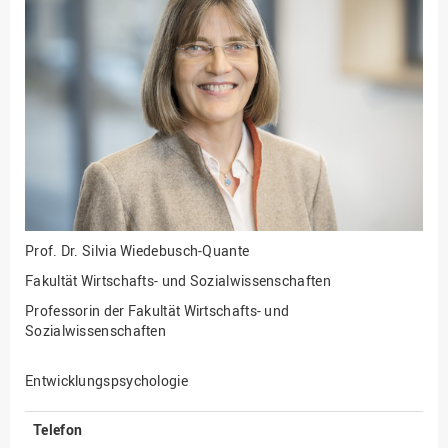
Fakultät
Ingenieurwissenschaften
und Informatik
Fakultät Management,
Kultur und Technik
Fakultät Wirtschafts- und
Sozialwissenschaften
Finanzen
Forschung, Kooperation,
Drittmittel
Prof. Dr.
Silvia Wiedebusch-Quante
Gebäude und Technik
Fakultät Wirtschafts- und Sozialwissenschaften
Gesellschaftliches
Professorin der Fakultät Wirtschafts- und
Engagement
Sozialwissenschaften
Gleichstellungsbüro
Entwicklungspsychologie
Hochschulleitung
Hochschulplanung/-
Telefon
strategie