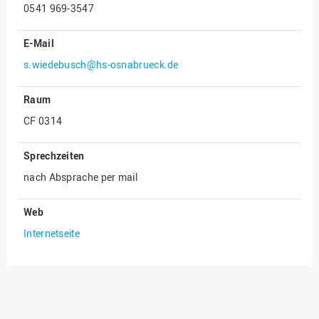
0541 969-3547
Innenrevision
E-Mail
Institut für Musik
s.wiedebusch@hs-osnabrueck.de
IT Service Center
Kommunikation und
Raum
Marketing
CF 0314
LearningCenter
Nachhaltigkeit
Sprechzeiten
nach Absprache per mail
Personal
Personalentwicklung
Web
Personalrat
Internetseite
Präsidialbüro
Professional School
Projekte des Präsidiums
Projektmanagement Office