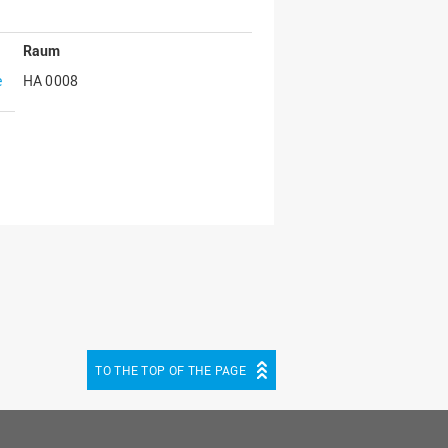
Raum
e
HA 0008
TO THE TOP OF THE PAGE