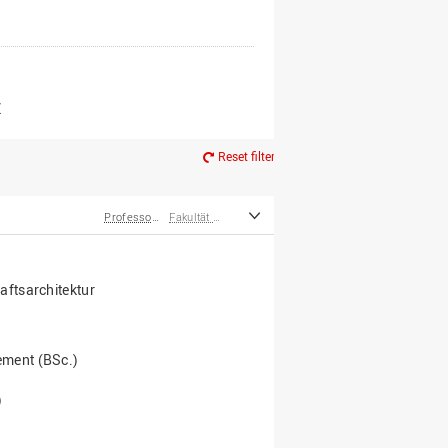
er*innen
m Ruhestand
Z
Reset filter
Professor*innen
Fakultät Agrarwissenschaften und Landschaftsarchitektur
ftsarchitektur
ment (BSc.)
)