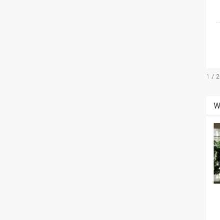
1 / 
W