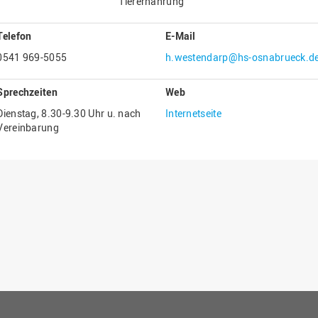
Tierernährung
Gesellschaftliches Engagement
Telefon
E-Mail
Gleichstellungsbüro
0541 969-5055
h.westendarp@hs-osnabrueck.d
Hochschulleitung
Hochschulplanung/-strategie
Sprechzeiten
Web
Innenrevision
Dienstag, 8.30-9.30 Uhr u. nach
Internetseite
Vereinbarung
Institut für Musik
IT Service Center
Kommunikation und Marketing
LearningCenter
Nachhaltigkeit
Personal
Personalentwicklung
Personalrat