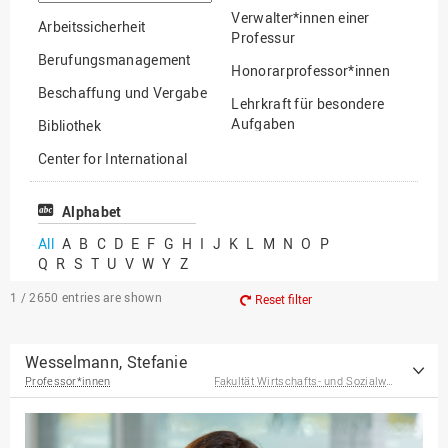
option
Verwalter*innen einer
Arbeitssicherheit
Professur
Berufungsmanagement
Honorarprofessor*innen
Beschaffung und Vergabe
Lehrkraft für besondere
Aufgaben
Bibliothek
Mitarbeiter*innen
Center for International
Mobility
Lehrbeauftragte
Center for International
Alphabet
Gastwissenschaftler*innen
Students
All
A
B
C
D
E
F
G
H
I
J
K
L
M
N
O
P
Professor*innen im
Q
R
S
T
U
V
W
Y
Z
Chancengerechtigkeit
Ruhestand
eLearning Competence
1 / 2650
entries are shown
Reset filter
Center
EU-Büro
Wesselmann, Stefanie
Professor*innen
Fakultät Wirtschafts- und Sozialwissenschaften
Fakultät
Agrarwissenschaften und
Landschaftsarchitektur