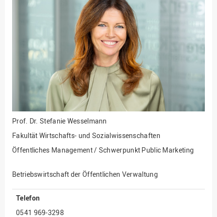
Fakultät
Ingenieurwissenschaften
und Informatik
Fakultät Management,
Kultur und Technik
Fakultät Wirtschafts- und
Sozialwissenschaften
Finanzen
Forschung, Kooperation,
Drittmittel
Prof. Dr.
Stefanie Wesselmann
Gebäude und Technik
Fakultät Wirtschafts- und Sozialwissenschaften
Gesellschaftliches
Öffentliches Management / Schwerpunkt Public Marketing
Engagement
Gleichstellungsbüro
Betriebswirtschaft der Öffentlichen Verwaltung
Hochschulleitung
Telefon
Hochschulplanung/-
0541 969-3298
strategie