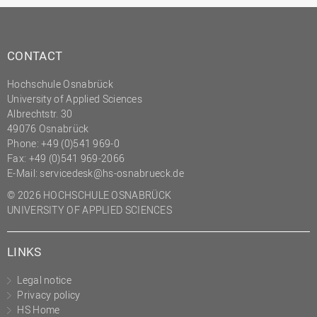
(PMO)
Prozessmanagement
CONTACT
Recht
Science to Business GmbH
Hochschule Osnabrück
University of Applied Sciences
Studierendensekretariat
Albrechtstr. 30
49076 Osnabrück
Studium und Lehre
Phone: +49 (0)541 969-0
Transfer- und
Fax: +49 (0)541 969-2066
Innovationsmanagement
E-Mail:
servicedesk@hs-osnabrueck.de
© 2026 HOCHSCHULE OSNABRÜCK
UNIVERSITY OF APPLIED SCIENCES
LINKS
Legal notice
Privacy policy
HS Home