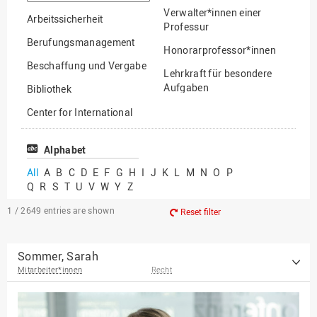
option
Verwalter*innen einer
Arbeitssicherheit
Professur
Berufungsmanagement
Honorarprofessor*innen
Beschaffung und Vergabe
Lehrkraft für besondere
Aufgaben
Bibliothek
Mitarbeiter*innen
Center for International
Mobility
Lehrbeauftragte
Center for International
Alphabet
Gastwissenschaftler*innen
Students
All
A
B
C
D
E
F
G
H
I
J
K
L
M
N
O
P
Professor*innen im
Q
R
S
T
U
V
W
Y
Z
Chancengerechtigkeit
Ruhestand
eLearning Competence
1 / 2649
entries are shown
Reset filter
Center
EU-Büro
Sommer, Sarah
Mitarbeiter*innen
Recht
Fakultät
Agrarwissenschaften und
Landschaftsarchitektur