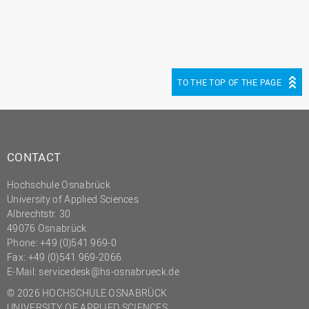
(PMO)
Prozessmanagement
Recht
Science to Business GmbH
TO THE TOP OF THE PAGE
Studierendensekretariat
Studium und Lehre
Transfer- und
CONTACT
Innovationsmanagement
Hochschule Osnabrück
University of Applied Sciences
Albrechtstr. 30
49076 Osnabrück
Phone: +49 (0)541 969-0
Fax: +49 (0)541 969-2066
E-Mail:
servicedesk@hs-osnabrueck.de
© 2026 HOCHSCHULE OSNABRÜCK
UNIVERSITY OF APPLIED SCIENCES