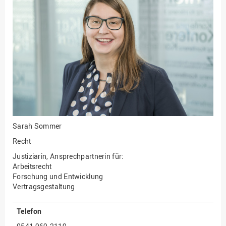
Fakultät
Ingenieurwissenschaften
und Informatik
Fakultät Management,
Kultur und Technik
Fakultät Wirtschafts- und
Sozialwissenschaften
Finanzen
Forschung, Kooperation,
Drittmittel
Sarah Sommer
Gebäude und Technik
Recht
Gesellschaftliches
Justiziarin, Ansprechpartnerin für:
Engagement
Arbeitsrecht
Forschung und Entwicklung
Gleichstellungsbüro
Vertragsgestaltung
Hochschulleitung
Telefon
Hochschulplanung/-
strategie