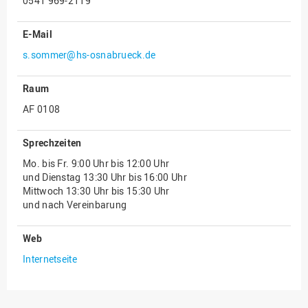
0541 969-2119
Innenrevision
E-Mail
Institut für Musik
s.sommer@hs-osnabrueck.de
IT Service Center
Raum
Kommunikation und
Marketing
AF 0108
LearningCenter
Sprechzeiten
Nachhaltigkeit
Mo. bis Fr. 9:00 Uhr bis 12:00 Uhr
Personal
und Dienstag 13:30 Uhr bis 16:00 Uhr
Mittwoch 13:30 Uhr bis 15:30 Uhr
Personalentwicklung
und nach Vereinbarung
Personalrat
Web
Präsidialbüro
Internetseite
Professional School
Projekte des Präsidiums
Projektmanagement Office