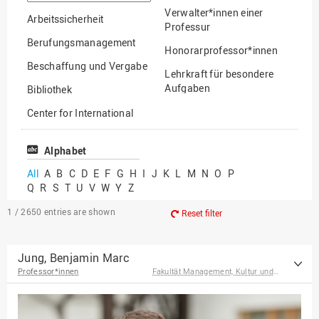
option
Verwalter*innen einer
Arbeitssicherheit
Professur
Berufungsmanagement
Honorarprofessor*innen
Beschaffung und Vergabe
Lehrkraft für besondere
Aufgaben
Bibliothek
Mitarbeiter*innen
Center for International
Mobility
Lehrbeauftragte
Center for International
Alphabet
Gastwissenschaftler*innen
Students
All
A
B
C
D
E
F
G
H
I
J
K
L
M
N
O
P
Professor*innen im
Q
R
S
T
U
V
W
Y
Z
Chancengerechtigkeit
Ruhestand
eLearning Competence
1 / 2650
entries are shown
Reset filter
Center
EU-Büro
Jung, Benjamin Marc
Professor*innen
Fakultät Management, Kultur und Technik
Fakultät
Agrarwissenschaften und
Landschaftsarchitektur