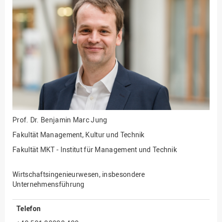
Fakultät
Ingenieurwissenschaften
und Informatik
Fakultät Management,
Kultur und Technik
Fakultät Wirtschafts- und
Sozialwissenschaften
Finanzen
Forschung, Kooperation,
Drittmittel
Prof. Dr.
Benjamin Marc Jung
Fakultät Management, Kultur und Technik
Gebäude und Technik
Fakultät MKT - Institut für Management und Technik
Gesellschaftliches
Engagement
Wirtschaftsingenieurwesen, insbesondere
Gleichstellungsbüro
Unternehmensführung
Hochschulleitung
Telefon
Hochschulplanung/-
strategie