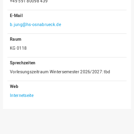
+49 591 80098 439
Innenrevision
E-Mail
Institut für Musik
b.jung@hs-osnabrueck.de
IT Service Center
Kommunikation und
Raum
Marketing
KG 0118
LearningCenter
Sprechzeiten
Nachhaltigkeit
Vorlesungszeitraum Wintersemester 2026/2027: tbd
Personal
Personalentwicklung
Web
Personalrat
Internetseite
Präsidialbüro
Professional School
Projekte des Präsidiums
Projektmanagement Office