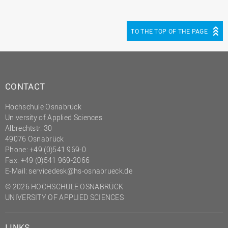
(PMO)
Prozessmanagement
TO THE TOP OF THE PAGE
Recht
Science to Business GmbH
Studierendensekretariat
CONTACT
Studium und Lehre
Hochschule Osnabrück
Transfer- und
University of Applied Sciences
Innovationsmanagement
Albrechtstr. 30
49076 Osnabrück
Phone: +49 (0)541 969-0
Fax: +49 (0)541 969-2066
E-Mail:
servicedesk@hs-osnabrueck.de
© 2026 HOCHSCHULE OSNABRÜCK
UNIVERSITY OF APPLIED SCIENCES
LINKS