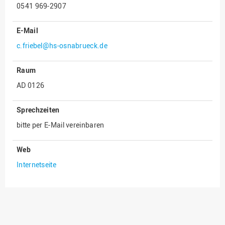
0541 969-2907
Innenrevision
E-Mail
Institut für Musik
c.friebel@hs-osnabrueck.de
IT Service Center
Kommunikation und
Raum
Marketing
AD 0126
LearningCenter
Nachhaltigkeit
Sprechzeiten
bitte per E-Mail vereinbaren
Personal
Personalentwicklung
Web
Personalrat
Internetseite
Präsidialbüro
Professional School
Projekte des Präsidiums
Projektmanagement Office