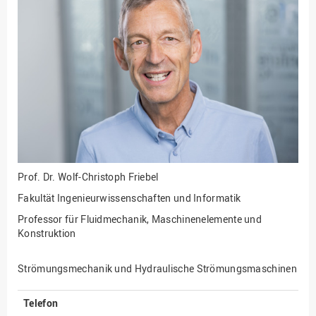
Fakultät
Ingenieurwissenschaften
und Informatik
Fakultät Management,
Kultur und Technik
Fakultät Wirtschafts- und
Sozialwissenschaften
Finanzen
Forschung, Kooperation,
Drittmittel
Prof. Dr.
Wolf-Christoph Friebel
Gebäude und Technik
Fakultät Ingenieurwissenschaften und Informatik
Gesellschaftliches
Professor für Fluidmechanik, Maschinenelemente und
Engagement
Konstruktion
Gleichstellungsbüro
Strömungsmechanik und Hydraulische Strömungsmaschinen
Hochschulleitung
Hochschulplanung/-
Telefon
strategie