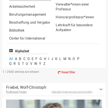
option
Verwalter*innen einer
Arbeitssicherheit
Professur
Berufungsmanagement
Honorarprofessor*innen
Beschaffung und Vergabe
Lehrkraft für besondere
Aufgaben
Bibliothek
Mitarbeiter*innen
Center for International
Mobility
Lehrbeauftragte
Center for International
Alphabet
Gastwissenschaftler*innen
Students
All
A
B
C
D
E
F
G
H
I
J
K
L
M
N
O
P
Professor*innen im
Q
R
S
T
U
V
W
Y
Z
Chancengerechtigkeit
Ruhestand
eLearning Competence
1 / 2650
entries are shown
Reset filter
Center
EU-Büro
Friebel, Wolf-Christoph
Professor*innen
Fakultät Ingenieurwissenschaften und Informatik
Fakultät
Agrarwissenschaften und
Landschaftsarchitektur