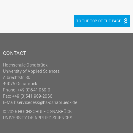
(PMO)
Prozessmanagement
TO THE TOP OF THE PAGE
Recht
Science to Business GmbH
Studierendensekretariat
CONTACT
Studium und Lehre
Transfer- und
Hochschule Osnabrück
Innovationsmanagement
University of Applied Sciences
Albrechtstr. 30
49076 Osnabrück
Phone: +49 (0)541 969-0
Fax: +49 (0)541 969-2066
E-Mail:
servicedesk@hs-osnabrueck.de
© 2026 HOCHSCHULE OSNABRÜCK
UNIVERSITY OF APPLIED SCIENCES