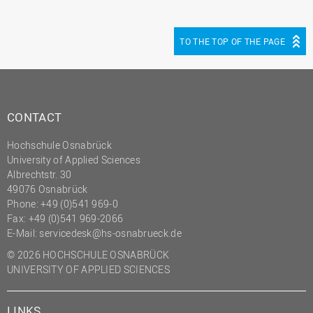
(PMO)
Prozessmanagement
TO THE TOP OF THE PAGE
Recht
Science to Business GmbH
Studierendensekretariat
CONTACT
Studium und Lehre
Hochschule Osnabrück
Transfer- und
University of Applied Sciences
Innovationsmanagement
Albrechtstr. 30
49076 Osnabrück
Phone: +49 (0)541 969-0
Fax: +49 (0)541 969-2066
E-Mail:
servicedesk@hs-osnabrueck.de
© 2026 HOCHSCHULE OSNABRÜCK
UNIVERSITY OF APPLIED SCIENCES
LINKS