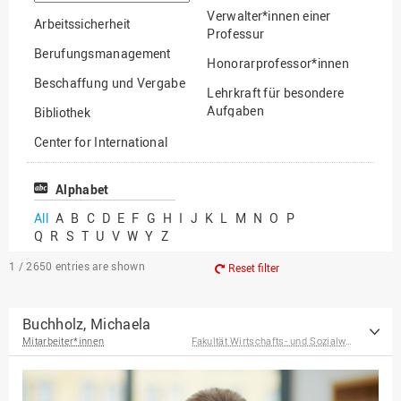
option
Verwalter*innen einer
Arbeitssicherheit
Professur
Berufungsmanagement
Honorarprofessor*innen
Beschaffung und Vergabe
Lehrkraft für besondere
Aufgaben
Bibliothek
Mitarbeiter*innen
Center for International
Mobility
Lehrbeauftragte
Center for International
Alphabet
Gastwissenschaftler*innen
Students
All
A
B
C
D
E
F
G
H
I
J
K
L
M
N
O
P
Professor*innen im
Q
R
S
T
U
V
W
Y
Z
Chancengerechtigkeit
Ruhestand
eLearning Competence
1 / 2650
entries are shown
Reset filter
Center
EU-Büro
Buchholz, Michaela
Mitarbeiter*innen
Fakultät Wirtschafts- und Sozialwissenschaften
Fakultät
Agrarwissenschaften und
Landschaftsarchitektur