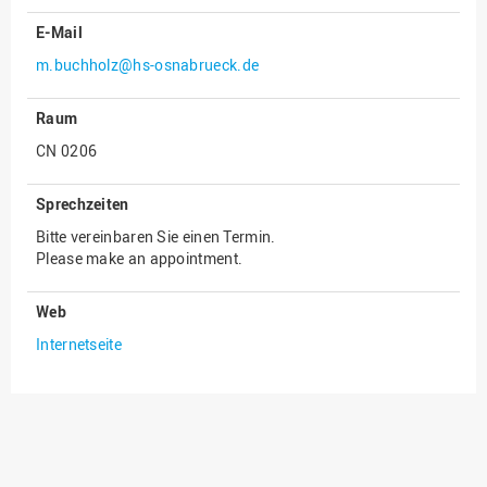
E-Mail
Innenrevision
m.buchholz@hs-osnabrueck.de
Institut für Musik
IT Service Center
Raum
Kommunikation und
CN 0206
Marketing
LearningCenter
Sprechzeiten
Nachhaltigkeit
Bitte vereinbaren Sie einen Termin.
Please make an appointment.
Personal
Personalentwicklung
Web
Personalrat
Internetseite
Präsidialbüro
Professional School
Projekte des Präsidiums
Projektmanagement Office