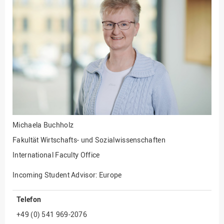
Fakultät
Ingenieurwissenschaften
und Informatik
Fakultät Management,
Kultur und Technik
Fakultät Wirtschafts- und
Sozialwissenschaften
Finanzen
Forschung, Kooperation,
Drittmittel
Michaela Buchholz
Gebäude und Technik
Fakultät Wirtschafts- und Sozialwissenschaften
Gesellschaftliches
International Faculty Office
Engagement
Incoming Student Advisor: Europe
Gleichstellungsbüro
Hochschulleitung
Telefon
Hochschulplanung/-
+49 (0) 541 969-2076
strategie