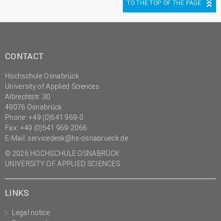
TO THE TOP OF THE PAGE
(PMO)
Prozessmanagement
Recht
CONTACT
Science to Business GmbH
Studierendensekretariat
Hochschule Osnabrück
University of Applied Sciences
Studium und Lehre
Albrechtstr. 30
49076 Osnabrück
Transfer- und
Innovationsmanagement
Phone: +49 (0)541 969-0
Fax: +49 (0)541 969-2066
E-Mail:
servicedesk@hs-osnabrueck.de
© 2026 HOCHSCHULE OSNABRÜCK
UNIVERSITY OF APPLIED SCIENCES
LINKS
Legal notice