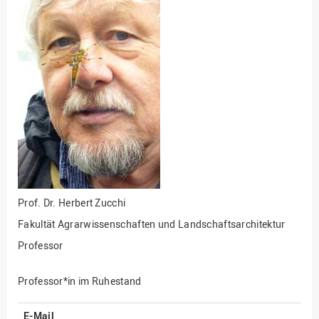
Fakultät
Ingenieurwissenschaften
und Informatik
Fakultät Management,
Kultur und Technik
Fakultät Wirtschafts- und
Sozialwissenschaften
Finanzen
Forschung, Kooperation,
Drittmittel
Gebäude und Technik
Prof. Dr.
Herbert Zucchi
Gesellschaftliches
Fakultät Agrarwissenschaften und Landschaftsarchitektur
Engagement
Professor
Gleichstellungsbüro
Hochschulleitung
Professor*in im Ruhestand
Hochschulplanung/-
E-Mail
strategie