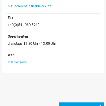
h.zucchi@hs-osnabrueck.de
Innenrevision
Institut für Musik
Fax
IT Service Center
+49(0)541 969-5219
Kommunikation und
Marketing
Sprechzeiten
LearningCenter
dienstags 11.30 Uhr - 13.00 Uhr
Nachhaltigkeit
Web
Personal
Internetseite
Personalentwicklung
Personalrat
Präsidialbüro
Professional School
Projekte des Präsidiums
Projektmanagement Office