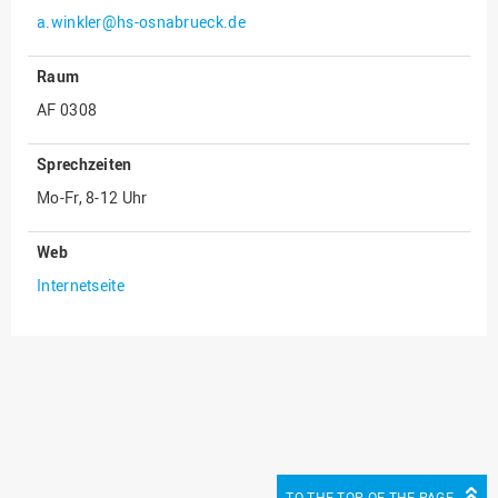
a.winkler@hs-osnabrueck.de
Innenrevision
Institut für Musik
Raum
IT Service Center
AF 0308
Kommunikation und
Sprechzeiten
Marketing
Mo-Fr, 8-12 Uhr
LearningCenter
Nachhaltigkeit
Web
Personal
Internetseite
Personalentwicklung
Personalrat
Präsidialbüro
Professional School
Projekte des Präsidiums
Projektmanagement Office
TO THE TOP OF THE PAGE