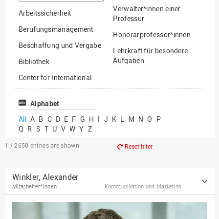
option
Verwalter*innen einer
Arbeitssicherheit
Professur
Berufungsmanagement
Honorarprofessor*innen
Beschaffung und Vergabe
Lehrkraft für besondere
Aufgaben
Bibliothek
Mitarbeiter*innen
Center for International
Mobility
Lehrbeauftragte
Center for International
Alphabet
Gastwissenschaftler*innen
Students
All
A
B
C
D
E
F
G
H
I
J
K
L
M
N
O
P
Professor*innen im
Q
R
S
T
U
V
W
Y
Z
Chancengerechtigkeit
Ruhestand
eLearning Competence
1 / 2650
entries are shown
Reset filter
Center
EU-Büro
Winkler, Alexander
Mitarbeiter*innen
Kommunikation und Marketing
Fakultät
Agrarwissenschaften und
Landschaftsarchitektur