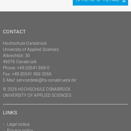
(PMO)
Prozessmanagement
Recht
CONTACT
Science to Business GmbH
Hochschule Osnabrück
Studierendensekretariat
University of Applied Sciences
Studium und Lehre
Albrechtstr. 30
49076 Osnabrück
Transfer- und
Phone: +49 (0)541 969-0
Innovationsmanagement
Fax: +49 (0)541 969-2066
E-Mail:
servicedesk@hs-osnabrueck.de
© 2026 HOCHSCHULE OSNABRÜCK
UNIVERSITY OF APPLIED SCIENCES
LINKS
Legal notice
Privacy policy