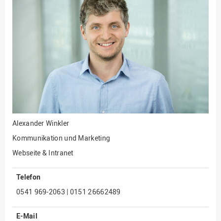
Fakultät
Ingenieurwissenschaften
und Informatik
Fakultät Management,
Kultur und Technik
Fakultät Wirtschafts- und
Sozialwissenschaften
Finanzen
Forschung, Kooperation,
Drittmittel
Alexander Winkler
Gebäude und Technik
Kommunikation und Marketing
Gesellschaftliches
Webseite & Intranet
Engagement
Telefon
Gleichstellungsbüro
0541 969-2063 | 0151 26662489
Hochschulleitung
Hochschulplanung/-
E-Mail
strategie