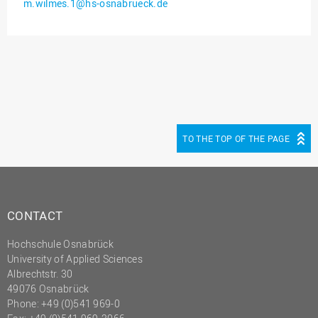
m.wilmes.1@hs-osnabrueck.de
Innenrevision
Institut für Musik
IT Service Center
Kommunikation und
Marketing
LearningCenter
TO THE TOP OF THE PAGE
Nachhaltigkeit
Personal
Personalentwicklung
CONTACT
Personalrat
Hochschule Osnabrück
Präsidialbüro
University of Applied Sciences
Professional School
Albrechtstr. 30
49076 Osnabrück
Projekte des Präsidiums
Phone: +49 (0)541 969-0
Projektmanagement Office