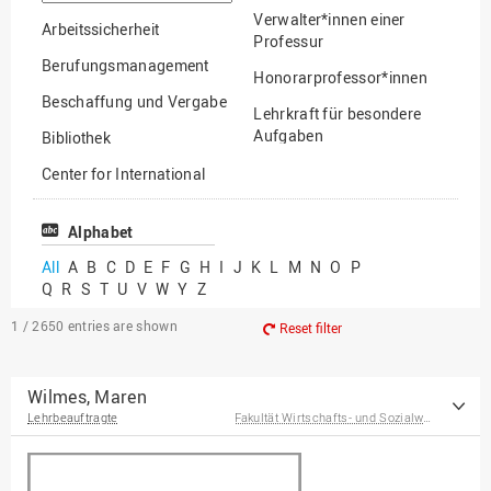
option
Verwalter*innen einer
Arbeitssicherheit
Professur
Berufungsmanagement
Honorarprofessor*innen
Beschaffung und Vergabe
Lehrkraft für besondere
Aufgaben
Bibliothek
Mitarbeiter*innen
Center for International
Mobility
Lehrbeauftragte
Center for International
Alphabet
Gastwissenschaftler*innen
Students
All
A
B
C
D
E
F
G
H
I
J
K
L
M
N
O
P
Professor*innen im
Q
R
S
T
U
V
W
Y
Z
Chancengerechtigkeit
Ruhestand
eLearning Competence
1 / 2650
entries are shown
Reset filter
Center
EU-Büro
Wilmes, Maren
Lehrbeauftragte
Fakultät Wirtschafts- und Sozialwissenschaften
Fakultät
Agrarwissenschaften und
Landschaftsarchitektur