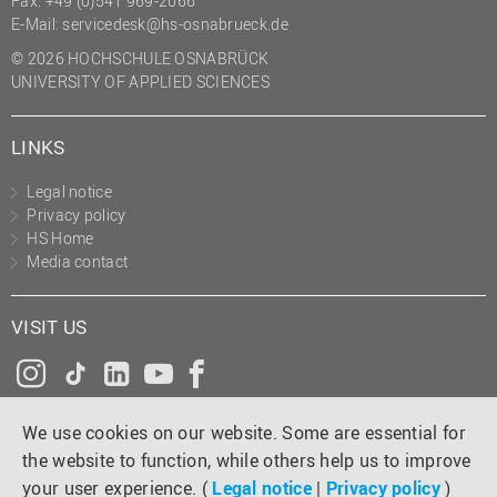
Fax: +49 (0)541 969-2066
(PMO)
E-Mail:
servicedesk@hs-osnabrueck.de
Prozessmanagement
© 2026 HOCHSCHULE OSNABRÜCK
UNIVERSITY OF APPLIED SCIENCES
Recht
Science to Business GmbH
LINKS
Studierendensekretariat
Legal notice
Studium und Lehre
Privacy policy
HS Home
Transfer- und
Media contact
Innovationsmanagement
VISIT US
Instagram
Tiktok
LinkedIn
YouTube
Facebook
We use cookies on our website. Some are essential for
the website to function, while others help us to improve
your user experience. (
Legal notice
|
Privacy policy
)