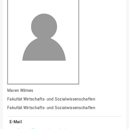
Fakultät
Ingenieurwissenschaften
und Informatik
Fakultät Management,
Kultur und Technik
Fakultät Wirtschafts- und
Sozialwissenschaften
Finanzen
Forschung, Kooperation,
Drittmittel
Gebäude und Technik
Gesellschaftliches
Maren Wilmes
Engagement
Fakultät Wirtschafts- und Sozialwissenschaften
Gleichstellungsbüro
Fakultät Wirtschafts- und Sozialwissenschaften
Hochschulleitung
E-Mail
Hochschulplanung/-
strategie