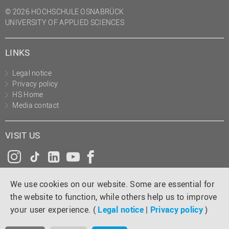
(PMO)
© 2026 HOCHSCHULE OSNABRÜCK
UNIVERSITY OF APPLIED SCIENCES
Prozessmanagement
Recht
LINKS
Science to Business GmbH
Legal notice
Studierendensekretariat
Privacy policy
Studium und Lehre
HS Home
Media contact
Transfer- und
Innovationsmanagement
VISIT US
Instagram
Tiktok
LinkedIn
YouTube
Facebook
We use cookies on our website. Some are essential for
the website to function, while others help us to improve
your user experience. (
Legal notice
|
Privacy policy
)