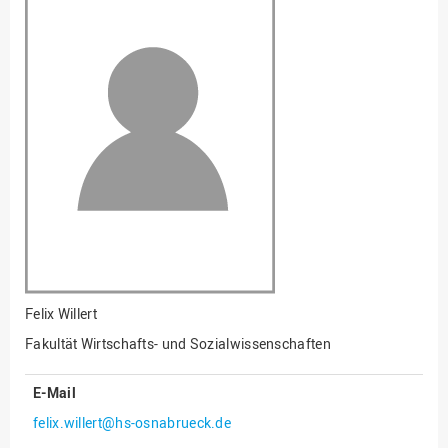
Fakultät
Ingenieurwissenschaften
und Informatik
Fakultät Management,
Kultur und Technik
Fakultät Wirtschafts- und
Sozialwissenschaften
Finanzen
Forschung, Kooperation,
Drittmittel
Gebäude und Technik
Gesellschaftliches
Felix Willert
Engagement
Fakultät Wirtschafts- und Sozialwissenschaften
Gleichstellungsbüro
E-Mail
Hochschulleitung
felix.willert@hs-osnabrueck.de
Hochschulplanung/-
strategie