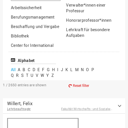
option
Verwalter*innen einer
Arbeitssicherheit
Professur
Berufungsmanagement
Honorarprofessor*innen
Beschaffung und Vergabe
Lehrkraft für besondere
Aufgaben
Bibliothek
Mitarbeiter*innen
Center for International
Mobility
Lehrbeauftragte
Center for International
Alphabet
Gastwissenschaftler*innen
Students
All
A
B
C
D
E
F
G
H
I
J
K
L
M
N
O
P
Professor*innen im
Q
R
S
T
U
V
W
Y
Z
Chancengerechtigkeit
Ruhestand
eLearning Competence
1 / 2650
entries are shown
Reset filter
Center
EU-Büro
Willert, Felix
Lehrbeauftragte
Fakultät Wirtschafts- und Sozialwissenschaften
Fakultät
Agrarwissenschaften und
Landschaftsarchitektur