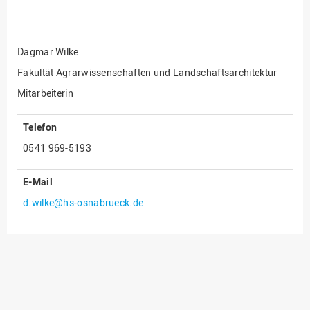
Fakultät
Ingenieurwissenschaften
und Informatik
Dagmar Wilke
Fakultät Management,
Kultur und Technik
Fakultät Agrarwissenschaften und Landschaftsarchitektur
Mitarbeiterin
Fakultät Wirtschafts- und
Sozialwissenschaften
Telefon
Finanzen
0541 969-5193
Forschung, Kooperation,
Drittmittel
E-Mail
Gebäude und Technik
d.wilke@hs-osnabrueck.de
Gesellschaftliches
Engagement
Gleichstellungsbüro
Hochschulleitung
Hochschulplanung/-
strategie