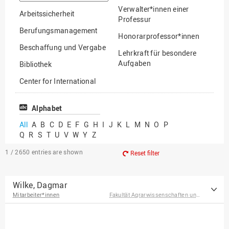
option
Verwalter*innen einer
Arbeitssicherheit
Professur
Berufungsmanagement
Honorarprofessor*innen
Beschaffung und Vergabe
Lehrkraft für besondere
Aufgaben
Bibliothek
Mitarbeiter*innen
Center for International
Mobility
Lehrbeauftragte
Center for International
Alphabet
Gastwissenschaftler*innen
Students
All
A
B
C
D
E
F
G
H
I
J
K
L
M
N
O
P
Professor*innen im
Q
R
S
T
U
V
W
Y
Z
Chancengerechtigkeit
Ruhestand
eLearning Competence
1 / 2650
entries are shown
Reset filter
Center
EU-Büro
Wilke, Dagmar
Mitarbeiter*innen
Fakultät Agrarwissenschaften und Landschaftsarchitektur
Fakultät
Agrarwissenschaften und
Landschaftsarchitektur