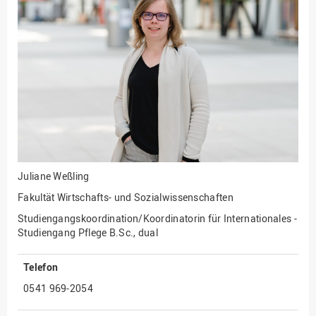
Fakultät
Ingenieurwissenschaften
und Informatik
Fakultät Management,
Kultur und Technik
Fakultät Wirtschafts- und
Sozialwissenschaften
Finanzen
Forschung, Kooperation,
Drittmittel
Juliane Weßling
Gebäude und Technik
Fakultät Wirtschafts- und Sozialwissenschaften
Gesellschaftliches
Studiengangskoordination/Koordinatorin für Internationales -
Engagement
Studiengang Pflege B.Sc., dual
Gleichstellungsbüro
Telefon
Hochschulleitung
0541 969-2054
Hochschulplanung/-
strategie