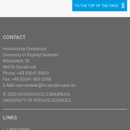
(PMO)
TO THE TOP OF THE PAGE
Prozessmanagement
Recht
Science to Business GmbH
CONTACT
Studierendensekretariat
Hochschule Osnabrück
Studium und Lehre
University of Applied Sciences
Albrechtstr. 30
Transfer- und
49076 Osnabrück
Innovationsmanagement
Phone: +49 (0)541 969-0
Fax: +49 (0)541 969-2066
E-Mail:
servicedesk@hs-osnabrueck.de
© 2026 HOCHSCHULE OSNABRÜCK
UNIVERSITY OF APPLIED SCIENCES
LINKS
Legal notice