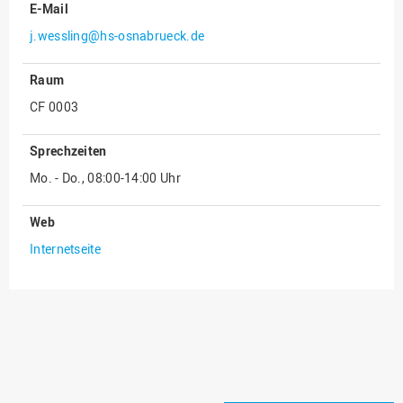
E-Mail
Innenrevision
j.wessling@hs-osnabrueck.de
Institut für Musik
Raum
IT Service Center
CF 0003
Kommunikation und
Marketing
Sprechzeiten
LearningCenter
Mo. - Do., 08:00-14:00 Uhr
Nachhaltigkeit
Web
Personal
Internetseite
Personalentwicklung
Personalrat
Präsidialbüro
Professional School
Projekte des Präsidiums
Projektmanagement Office