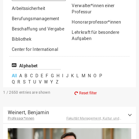
option
Verwalter*innen einer
Arbeitssicherheit
Professur
Berufungsmanagement
Honorarprofessor*innen
Beschaffung und Vergabe
Lehrkraft für besondere
Aufgaben
Bibliothek
Mitarbeiter*innen
Center for International
Mobility
Lehrbeauftragte
Center for International
Alphabet
Gastwissenschaftler*innen
Students
All
A
B
C
D
E
F
G
H
I
J
K
L
M
N
O
P
Professor*innen im
Q
R
S
T
U
V
W
Y
Z
Chancengerechtigkeit
Ruhestand
eLearning Competence
1 / 2650
entries are shown
Reset filter
Center
EU-Büro
Weinert, Benjamin
Professor*innen
Fakultät Management, Kultur und Technik
Fakultät
Agrarwissenschaften und
Landschaftsarchitektur