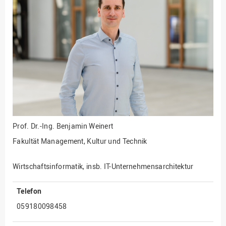
Fakultät
Ingenieurwissenschaften
und Informatik
Fakultät Management,
Kultur und Technik
Fakultät Wirtschafts- und
Sozialwissenschaften
Finanzen
Forschung, Kooperation,
Drittmittel
Prof. Dr.-Ing.
Benjamin Weinert
Gebäude und Technik
Fakultät Management, Kultur und Technik
Gesellschaftliches
Engagement
Wirtschaftsinformatik, insb. IT-Unternehmensarchitektur
Gleichstellungsbüro
Telefon
Hochschulleitung
059180098458
Hochschulplanung/-
strategie