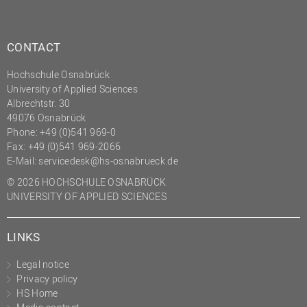
(PMO)
Prozessmanagement
CONTACT
Recht
Hochschule Osnabrück
Science to Business GmbH
University of Applied Sciences
Studierendensekretariat
Albrechtstr. 30
49076 Osnabrück
Studium und Lehre
Phone: +49 (0)541 969-0
Fax: +49 (0)541 969-2066
Transfer- und
E-Mail:
servicedesk@hs-osnabrueck.de
Innovationsmanagement
© 2026 HOCHSCHULE OSNABRÜCK
UNIVERSITY OF APPLIED SCIENCES
LINKS
Legal notice
Privacy policy
HS Home