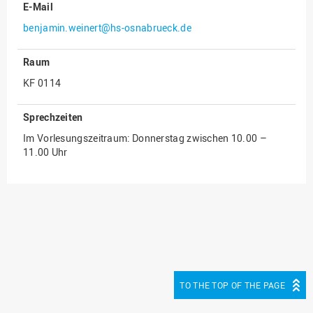
E-Mail
Innenrevision
benjamin.weinert@hs-osnabrueck.de
Institut für Musik
Raum
IT Service Center
KF 0114
Kommunikation und
Marketing
Sprechzeiten
LearningCenter
Im Vorlesungszeitraum: Donnerstag zwischen 10.00 –
Nachhaltigkeit
11.00 Uhr
Personal
Personalentwicklung
Personalrat
Präsidialbüro
Professional School
TO THE TOP OF THE PAGE
Projekte des Präsidiums
Projektmanagement Office