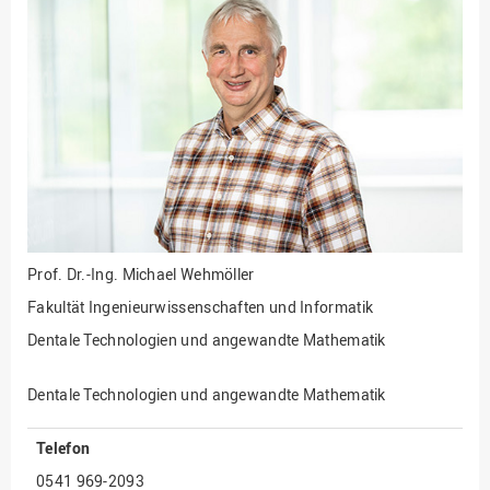
Fakultät
Ingenieurwissenschaften
und Informatik
Fakultät Management,
Kultur und Technik
Fakultät Wirtschafts- und
Sozialwissenschaften
Finanzen
Forschung, Kooperation,
Drittmittel
Prof. Dr.-Ing.
Michael Wehmöller
Gebäude und Technik
Fakultät Ingenieurwissenschaften und Informatik
Gesellschaftliches
Dentale Technologien und angewandte Mathematik
Engagement
Gleichstellungsbüro
Dentale Technologien und angewandte Mathematik
Hochschulleitung
Telefon
Hochschulplanung/-
0541 969-2093
strategie