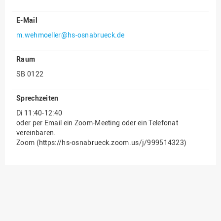
Innenrevision
E-Mail
Institut für Musik
m.wehmoeller@hs-osnabrueck.de
IT Service Center
Raum
Kommunikation und
SB 0122
Marketing
LearningCenter
Sprechzeiten
Nachhaltigkeit
Di 11:40-12:40
oder per Email ein Zoom-Meeting oder ein Telefonat
Personal
vereinbaren.
Personalentwicklung
Zoom (https://hs-osnabrueck.zoom.us/j/999514323)
Personalrat
Präsidialbüro
Professional School
Projekte des Präsidiums
Projektmanagement Office