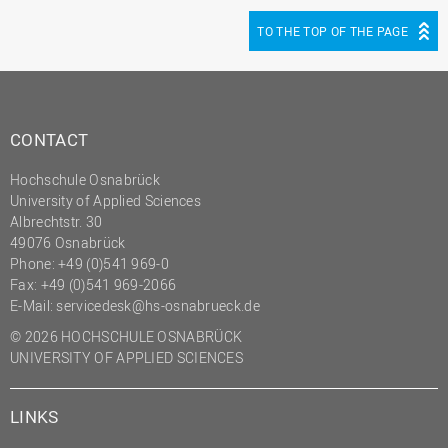
(PMO)
TO THE TOP OF THE PAGE
Prozessmanagement
Recht
Science to Business GmbH
CONTACT
Studierendensekretariat
Hochschule Osnabrück
Studium und Lehre
University of Applied Sciences
Transfer- und
Albrechtstr. 30
Innovationsmanagement
49076 Osnabrück
Phone: +49 (0)541 969-0
Fax: +49 (0)541 969-2066
E-Mail:
servicedesk@hs-osnabrueck.de
© 2026 HOCHSCHULE OSNABRÜCK
UNIVERSITY OF APPLIED SCIENCES
LINKS