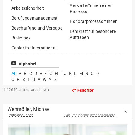
option
Verwalter*innen einer
Arbeitssicherheit
Professur
Berufungsmanagement
Honorarprofessor*innen
Beschaffung und Vergabe
Lehrkraft für besondere
Aufgaben
Bibliothek
Mitarbeiter*innen
Center for International
Mobility
Lehrbeauftragte
Center for International
Alphabet
Gastwissenschaftler*innen
Students
All
A
B
C
D
E
F
G
H
I
J
K
L
M
N
O
P
Professor*innen im
Q
R
S
T
U
V
W
Y
Z
Chancengerechtigkeit
Ruhestand
eLearning Competence
1 / 2650
entries are shown
Reset filter
Center
EU-Büro
Wehmöller, Michael
Professor*innen
Fakultät Ingenieurwissenschaften und Informatik
Fakultät
Agrarwissenschaften und
Landschaftsarchitektur