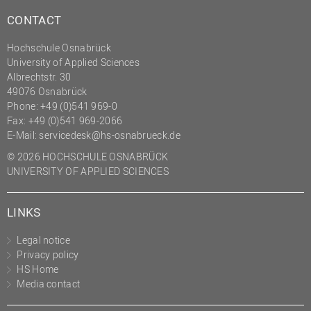
(PMO)
CONTACT
Prozessmanagement
Hochschule Osnabrück
Recht
University of Applied Sciences
Albrechtstr. 30
Science to Business GmbH
49076 Osnabrück
Studierendensekretariat
Phone: +49 (0)541 969-0
Fax: +49 (0)541 969-2066
Studium und Lehre
E-Mail:
servicedesk@hs-osnabrueck.de
Transfer- und
© 2026 HOCHSCHULE OSNABRÜCK
Innovationsmanagement
UNIVERSITY OF APPLIED SCIENCES
LINKS
Legal notice
Privacy policy
HS Home
Media contact