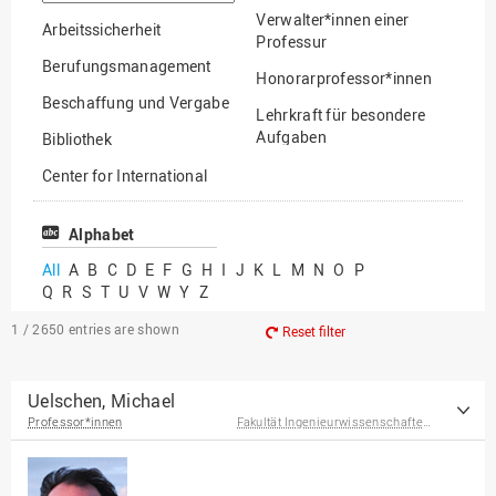
option
Verwalter*innen einer
Arbeitssicherheit
Professur
Berufungsmanagement
Honorarprofessor*innen
Beschaffung und Vergabe
Lehrkraft für besondere
Aufgaben
Bibliothek
Mitarbeiter*innen
Center for International
Mobility
Lehrbeauftragte
Center for International
Alphabet
Gastwissenschaftler*innen
Students
All
A
B
C
D
E
F
G
H
I
J
K
L
M
N
O
P
Professor*innen im
Q
R
S
T
U
V
W
Y
Z
Chancengerechtigkeit
Ruhestand
eLearning Competence
1 / 2650
entries are shown
Reset filter
Center
EU-Büro
Uelschen, Michael
Professor*innen
Fakultät Ingenieurwissenschaften und Informatik
Fakultät
Agrarwissenschaften und
Landschaftsarchitektur