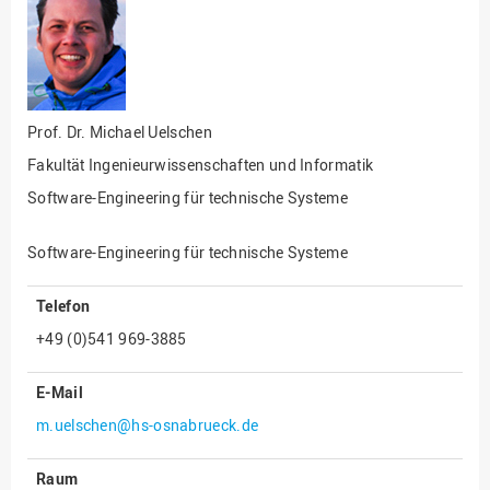
Fakultät
Ingenieurwissenschaften
und Informatik
Fakultät Management,
Kultur und Technik
Prof. Dr.
Michael Uelschen
Fakultät Wirtschafts- und
Fakultät Ingenieurwissenschaften und Informatik
Sozialwissenschaften
Software-Engineering für technische Systeme
Finanzen
Forschung, Kooperation,
Software-Engineering für technische Systeme
Drittmittel
Gebäude und Technik
Telefon
Gesellschaftliches
+49 (0)541 969-3885
Engagement
E-Mail
Gleichstellungsbüro
m.uelschen@hs-osnabrueck.de
Hochschulleitung
Hochschulplanung/-
Raum
strategie