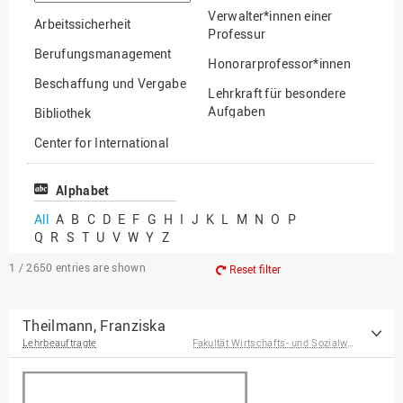
option
Verwalter*innen einer
Arbeitssicherheit
Professur
Berufungsmanagement
Honorarprofessor*innen
Beschaffung und Vergabe
Lehrkraft für besondere
Aufgaben
Bibliothek
Mitarbeiter*innen
Center for International
Mobility
Lehrbeauftragte
Center for International
Alphabet
Gastwissenschaftler*innen
Students
All
A
B
C
D
E
F
G
H
I
J
K
L
M
N
O
P
Professor*innen im
Q
R
S
T
U
V
W
Y
Z
Chancengerechtigkeit
Ruhestand
eLearning Competence
1 / 2650
entries are shown
Reset filter
Center
EU-Büro
Theilmann, Franziska
Lehrbeauftragte
Fakultät Wirtschafts- und Sozialwissenschaften
Fakultät
Agrarwissenschaften und
Landschaftsarchitektur