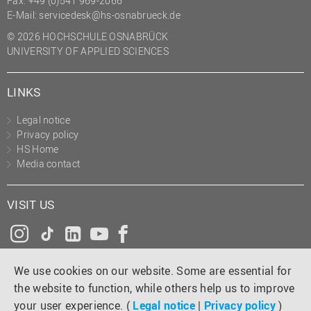
Fax: +49 (0)541 969-2066
(PMO)
E-Mail:
servicedesk@hs-osnabrueck.de
Prozessmanagement
© 2026 HOCHSCHULE OSNABRÜCK
UNIVERSITY OF APPLIED SCIENCES
Recht
Science to Business GmbH
LINKS
Studierendensekretariat
Legal notice
Studium und Lehre
Privacy policy
HS Home
Transfer- und
Media contact
Innovationsmanagement
VISIT US
Instagram
Tiktok
LinkedIn
YouTube
Facebook
We use cookies on our website. Some are essential for
the website to function, while others help us to improve
your user experience. (
Legal notice
|
Privacy policy
)