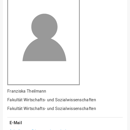
Fakultät
Ingenieurwissenschaften
und Informatik
Fakultät Management,
Kultur und Technik
Fakultät Wirtschafts- und
Sozialwissenschaften
Finanzen
Forschung, Kooperation,
Drittmittel
Gebäude und Technik
Gesellschaftliches
Franziska Theilmann
Engagement
Fakultät Wirtschafts- und Sozialwissenschaften
Gleichstellungsbüro
Fakultät Wirtschafts- und Sozialwissenschaften
Hochschulleitung
E-Mail
Hochschulplanung/-
strategie