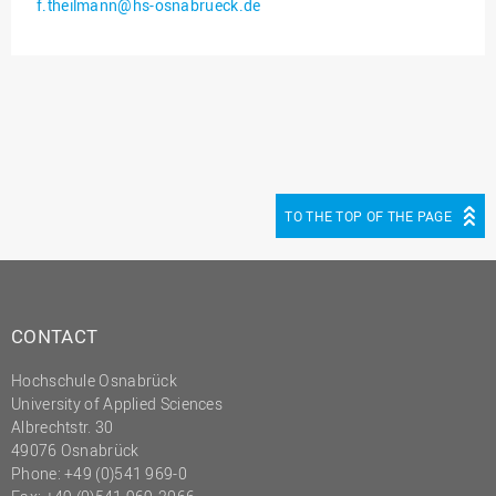
f.theilmann@hs-osnabrueck.de
Innenrevision
Institut für Musik
IT Service Center
Kommunikation und
Marketing
LearningCenter
TO THE TOP OF THE PAGE
Nachhaltigkeit
Personal
Personalentwicklung
CONTACT
Personalrat
Hochschule Osnabrück
Präsidialbüro
University of Applied Sciences
Professional School
Albrechtstr. 30
49076 Osnabrück
Projekte des Präsidiums
Phone: +49 (0)541 969-0
Projektmanagement Office