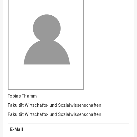
Fakultät
Ingenieurwissenschaften
und Informatik
Fakultät Management,
Kultur und Technik
Fakultät Wirtschafts- und
Sozialwissenschaften
Finanzen
Forschung, Kooperation,
Drittmittel
Gebäude und Technik
Gesellschaftliches
Tobias Thamm
Engagement
Fakultät Wirtschafts- und Sozialwissenschaften
Gleichstellungsbüro
Fakultät Wirtschafts- und Sozialwissenschaften
Hochschulleitung
E-Mail
Hochschulplanung/-
strategie