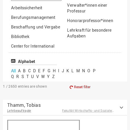
option
Verwalter*innen einer
Arbeitssicherheit
Professur
Berufungsmanagement
Honorarprofessor*innen
Beschaffung und Vergabe
Lehrkraft für besondere
Aufgaben
Bibliothek
Mitarbeiter*innen
Center for International
Mobility
Lehrbeauftragte
Center for International
Alphabet
Gastwissenschaftler*innen
Students
All
A
B
C
D
E
F
G
H
I
J
K
L
M
N
O
P
Professor*innen im
Q
R
S
T
U
V
W
Y
Z
Chancengerechtigkeit
Ruhestand
eLearning Competence
1 / 2650
entries are shown
Reset filter
Center
EU-Büro
Thamm, Tobias
Lehrbeauftragte
Fakultät Wirtschafts- und Sozialwissenschaften
Fakultät
Agrarwissenschaften und
Landschaftsarchitektur