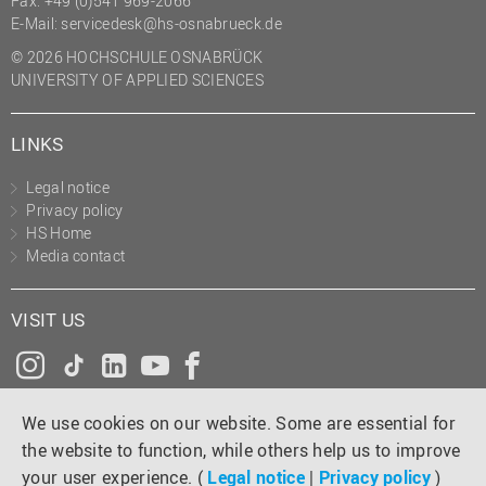
Fax: +49 (0)541 969-2066
(PMO)
E-Mail:
servicedesk@hs-osnabrueck.de
Prozessmanagement
© 2026 HOCHSCHULE OSNABRÜCK
UNIVERSITY OF APPLIED SCIENCES
Recht
Science to Business GmbH
LINKS
Studierendensekretariat
Legal notice
Studium und Lehre
Privacy policy
HS Home
Transfer- und
Media contact
Innovationsmanagement
VISIT US
Instagram
Tiktok
LinkedIn
YouTube
Facebook
We use cookies on our website. Some are essential for
the website to function, while others help us to improve
your user experience. (
Legal notice
|
Privacy policy
)