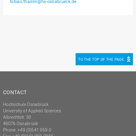
tobias.thamm@hs-osnabrueck.de
Innenrevision
Institut für Musik
IT Service Center
Kommunikation und
Marketing
LearningCenter
TO THE TOP OF THE PAGE
Nachhaltigkeit
Personal
Personalentwicklung
CONTACT
Personalrat
Hochschule Osnabrück
Präsidialbüro
University of Applied Sciences
Professional School
Albrechtstr. 30
49076 Osnabrück
Projekte des Präsidiums
Phone: +49 (0)541 969-0
Projektmanagement Office