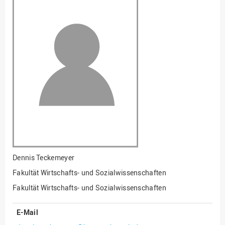
Fakultät
Ingenieurwissenschaften
und Informatik
Fakultät Management,
Kultur und Technik
Fakultät Wirtschafts- und
Sozialwissenschaften
Finanzen
Forschung, Kooperation,
Drittmittel
Gebäude und Technik
Gesellschaftliches
Dennis Teckemeyer
Engagement
Fakultät Wirtschafts- und Sozialwissenschaften
Gleichstellungsbüro
Fakultät Wirtschafts- und Sozialwissenschaften
Hochschulleitung
E-Mail
Hochschulplanung/-
strategie