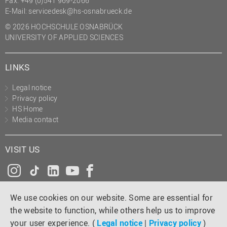
Fax: +49 (0)541 969-2066
(PMO)
E-Mail:
servicedesk@hs-osnabrueck.de
Prozessmanagement
© 2026 HOCHSCHULE OSNABRÜCK
UNIVERSITY OF APPLIED SCIENCES
Recht
Science to Business GmbH
LINKS
Studierendensekretariat
Legal notice
Studium und Lehre
Privacy policy
HS Home
Transfer- und
Media contact
Innovationsmanagement
VISIT US
Instagram
Tiktok
LinkedIn
YouTube
Facebook
We use cookies on our website. Some are essential for
the website to function, while others help us to improve
your user experience. (
Legal notice
|
Privacy policy
)