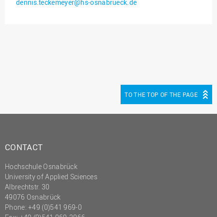
dennis.teckemeyer@hs-osnabrueck.de
Innenrevision
Institut für Musik
IT Service Center
Kommunikation und
Marketing
LearningCenter
TO THE TOP OF THE PAGE
Nachhaltigkeit
Personal
Personalentwicklung
CONTACT
Personalrat
Hochschule Osnabrück
Präsidialbüro
University of Applied Sciences
Professional School
Albrechtstr. 30
49076 Osnabrück
Projekte des Präsidiums
Phone: +49 (0)541 969-0
Projektmanagement Office