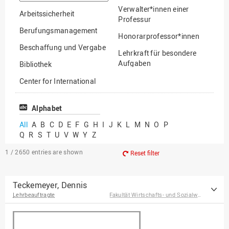
option
Verwalter*innen einer
Arbeitssicherheit
Professur
Berufungsmanagement
Honorarprofessor*innen
Beschaffung und Vergabe
Lehrkraft für besondere
Aufgaben
Bibliothek
Mitarbeiter*innen
Center for International
Mobility
Lehrbeauftragte
Center for International
Alphabet
Gastwissenschaftler*innen
Students
All
A
B
C
D
E
F
G
H
I
J
K
L
M
N
O
P
Professor*innen im
Q
R
S
T
U
V
W
Y
Z
Chancengerechtigkeit
Ruhestand
eLearning Competence
1 / 2650
entries are shown
Reset filter
Center
EU-Büro
Teckemeyer, Dennis
Lehrbeauftragte
Fakultät Wirtschafts- und Sozialwissenschaften
Fakultät
Agrarwissenschaften und
Landschaftsarchitektur