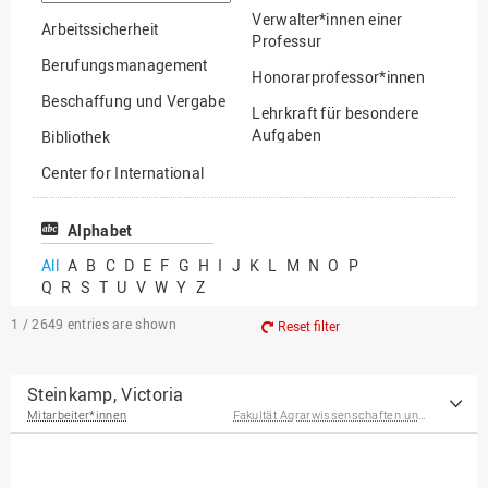
option
Verwalter*innen einer
Arbeitssicherheit
Professur
Berufungsmanagement
Honorarprofessor*innen
Beschaffung und Vergabe
Lehrkraft für besondere
Aufgaben
Bibliothek
Mitarbeiter*innen
Center for International
Mobility
Lehrbeauftragte
Center for International
Alphabet
Gastwissenschaftler*innen
Students
All
A
B
C
D
E
F
G
H
I
J
K
L
M
N
O
P
Professor*innen im
Q
R
S
T
U
V
W
Y
Z
Chancengerechtigkeit
Ruhestand
eLearning Competence
1 / 2649
entries are shown
Reset filter
Center
EU-Büro
Steinkamp, Victoria
Mitarbeiter*innen
Fakultät Agrarwissenschaften und Landschaftsarchitektur
Fakultät
Agrarwissenschaften und
Landschaftsarchitektur