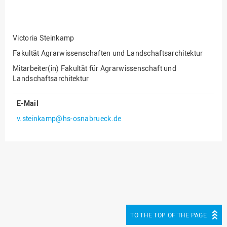
Fakultät
Ingenieurwissenschaften
und Informatik
Victoria Steinkamp
Fakultät Management,
Kultur und Technik
Fakultät Agrarwissenschaften und Landschaftsarchitektur
Mitarbeiter(in) Fakultät für Agrarwissenschaft und
Fakultät Wirtschafts- und
Landschaftsarchitektur
Sozialwissenschaften
Finanzen
E-Mail
Forschung, Kooperation,
v.steinkamp@hs-osnabrueck.de
Drittmittel
Gebäude und Technik
Gesellschaftliches
Engagement
Gleichstellungsbüro
Hochschulleitung
TO THE TOP OF THE PAGE
Hochschulplanung/-
strategie