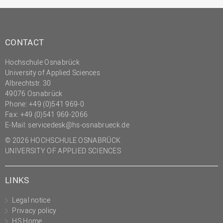
Innenrevision
Institut für Musik
CONTACT
IT Service Center
Hochschule Osnabrück
Kommunikation und
University of Applied Sciences
Marketing
Albrechtstr. 30
LearningCenter
49076 Osnabrück
Phone: +49 (0)541 969-0
Nachhaltigkeit
Fax: +49 (0)541 969-2066
Personal
E-Mail:
servicedesk@hs-osnabrueck.de
© 2026 HOCHSCHULE OSNABRÜCK
Personalentwicklung
UNIVERSITY OF APPLIED SCIENCES
Personalrat
Präsidialbüro
LINKS
Professional School
Legal notice
Projekte des Präsidiums
Privacy policy
HS Home
Projektmanagement Office