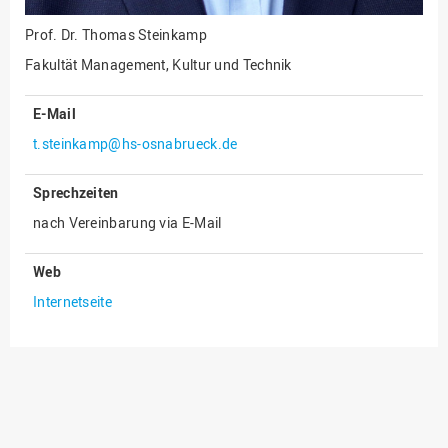
Innenrevision
Prof. Dr.
Thomas Steinkamp
Institut für Musik
Fakultät Management, Kultur und Technik
IT Service Center
E-Mail
Kommunikation und
t.steinkamp@hs-osnabrueck.de
Marketing
LearningCenter
Sprechzeiten
Nachhaltigkeit
nach Vereinbarung via E-Mail
Personal
Web
Personalentwicklung
Internetseite
Personalrat
Präsidialbüro
Professional School
Projekte des Präsidiums
Projektmanagement Office