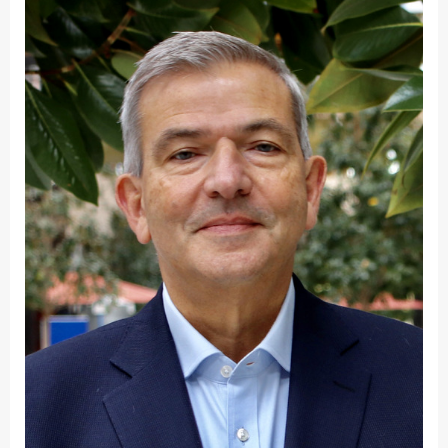
Fakultät
Ingenieurwissenschaften
und Informatik
Fakultät Management,
Kultur und Technik
Fakultät Wirtschafts- und
Sozialwissenschaften
Finanzen
Forschung, Kooperation,
Drittmittel
Gebäude und Technik
Gesellschaftliches
Engagement
Gleichstellungsbüro
Hochschulleitung
Hochschulplanung/-
strategie