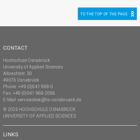
(PMO)
TO THE TOP OF THE PAGE
Prozessmanagement
Recht
Science to Business GmbH
CONTACT
Studierendensekretariat
Studium und Lehre
Hochschule Osnabrück
University of Applied Sciences
Transfer- und
Albrechtstr. 30
Innovationsmanagement
49076 Osnabrück
Phone: +49 (0)541 969-0
Fax: +49 (0)541 969-2066
E-Mail:
servicedesk@hs-osnabrueck.de
© 2026 HOCHSCHULE OSNABRÜCK
UNIVERSITY OF APPLIED SCIENCES
LINKS