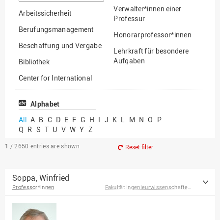
option
Verwalter*innen einer
Arbeitssicherheit
Professur
Berufungsmanagement
Honorarprofessor*innen
Beschaffung und Vergabe
Lehrkraft für besondere
Aufgaben
Bibliothek
Mitarbeiter*innen
Center for International
Mobility
Lehrbeauftragte
Center for International
Alphabet
Gastwissenschaftler*innen
Students
All
A
B
C
D
E
F
G
H
I
J
K
L
M
N
O
P
Professor*innen im
Q
R
S
T
U
V
W
Y
Z
Chancengerechtigkeit
Ruhestand
eLearning Competence
1 / 2650
entries are shown
Reset filter
Center
EU-Büro
Soppa, Winfried
Professor*innen
Fakultät Ingenieurwissenschaften und Informatik
Fakultät
Agrarwissenschaften und
Landschaftsarchitektur