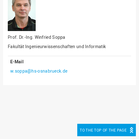
Fakultät
Ingenieurwissenschaften
und Informatik
Fakultät Management,
Kultur und Technik
Prof. Dr.-Ing.
Winfried Soppa
Fakultät Wirtschafts- und
Fakultät Ingenieurwissenschaften und Informatik
Sozialwissenschaften
Finanzen
E-Mail
Forschung, Kooperation,
w.soppa@hs-osnabrueck.de
Drittmittel
Gebäude und Technik
Gesellschaftliches
Engagement
Gleichstellungsbüro
Hochschulleitung
TO THE TOP OF THE PAGE
Hochschulplanung/-
strategie