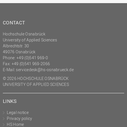
Innenrevision
Institut für Musik
CONTACT
IT Service Center
Hochschule Osnabrück
Kommunikation und
University of Applied Sciences
Marketing
Albrechtstr. 30
49076 Osnabrück
LearningCenter
Phone: +49 (0)541 969-0
Nachhaltigkeit
Fax: +49 (0)541 969-2066
E-Mail:
servicedesk@hs-osnabrueck.de
Personal
© 2026 HOCHSCHULE OSNABRÜCK
Personalentwicklung
UNIVERSITY OF APPLIED SCIENCES
Personalrat
Präsidialbüro
LINKS
Professional School
Legal notice
Projekte des Präsidiums
Privacy policy
HS Home
Projektmanagement Office