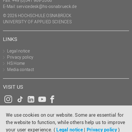
Fax: +49 (0)541 969-2066
(PMO)
E-Mail:
servicedesk@hs-osnabrueck.de
Prozessmanagement
© 2026 HOCHSCHULE OSNABRÜCK
UNIVERSITY OF APPLIED SCIENCES
Recht
Science to Business GmbH
LINKS
Studierendensekretariat
Legal notice
Studium und Lehre
Privacy policy
HS Home
Transfer- und
Media contact
Innovationsmanagement
VISIT US
Instagram
Tiktok
LinkedIn
YouTube
Facebook
We use cookies on our website. Some are essential for
the website to function, while others help us to improve
your user experience. (
Legal notice
|
Privacy policy
)