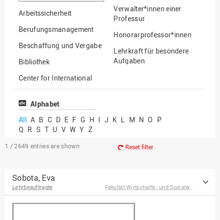
option
Verwalter*innen einer
Arbeitssicherheit
Professur
Berufungsmanagement
Honorarprofessor*innen
Beschaffung und Vergabe
Lehrkraft für besondere
Aufgaben
Bibliothek
Mitarbeiter*innen
Center for International
Mobility
Lehrbeauftragte
Center for International
Alphabet
Gastwissenschaftler*innen
Students
All
A
B
C
D
E
F
G
H
I
J
K
L
M
N
O
P
Professor*innen im
Q
R
S
T
U
V
W
Y
Z
Chancengerechtigkeit
Ruhestand
eLearning Competence
1 / 2649
entries are shown
Reset filter
Center
EU-Büro
Sobota, Eva
Lehrbeauftragte
Fakultät Wirtschafts- und Sozialwissenschaften
Fakultät
Agrarwissenschaften und
Landschaftsarchitektur