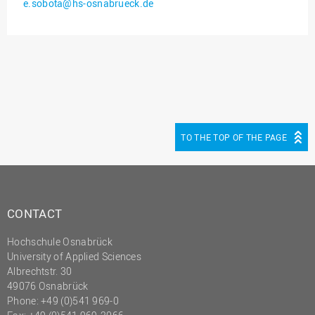
e.sobota@hs-osnabrueck.de
Innenrevision
Institut für Musik
IT Service Center
Kommunikation und
Marketing
LearningCenter
TO THE TOP OF THE PAGE
Nachhaltigkeit
Personal
Personalentwicklung
CONTACT
Personalrat
Hochschule Osnabrück
Präsidialbüro
University of Applied Sciences
Professional School
Albrechtstr. 30
49076 Osnabrück
Projekte des Präsidiums
Phone: +49 (0)541 969-0
Projektmanagement Office