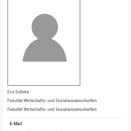
Fakultät
Ingenieurwissenschaften
und Informatik
Fakultät Management,
Kultur und Technik
Fakultät Wirtschafts- und
Sozialwissenschaften
Finanzen
Forschung, Kooperation,
Drittmittel
Gebäude und Technik
Gesellschaftliches
Eva Sobota
Engagement
Fakultät Wirtschafts- und Sozialwissenschaften
Gleichstellungsbüro
Fakultät Wirtschafts- und Sozialwissenschaften
Hochschulleitung
E-Mail
Hochschulplanung/-
strategie