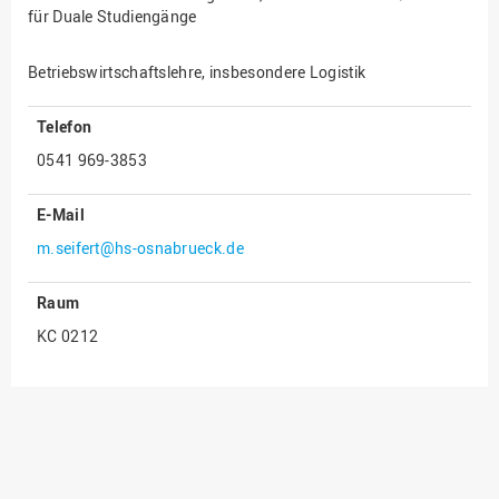
für Duale Studiengänge
Innenrevision
Institut für Musik
Betriebswirtschaftslehre, insbesondere Logistik
IT Service Center
Telefon
Kommunikation und
0541 969-3853
Marketing
LearningCenter
E-Mail
Nachhaltigkeit
m.seifert@hs-osnabrueck.de
Personal
Raum
Personalentwicklung
KC 0212
Personalrat
Präsidialbüro
Professional School
Projekte des Präsidiums
Projektmanagement Office