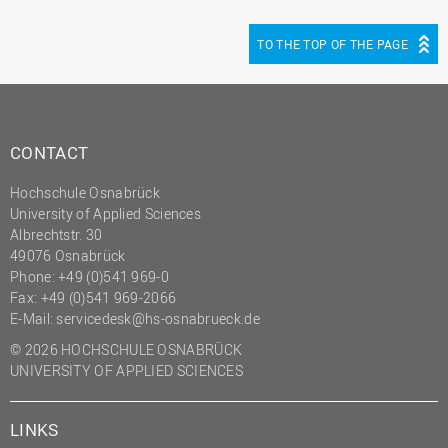
(PMO)
TO THE TOP OF THE PAGE
Prozessmanagement
Recht
Science to Business GmbH
CONTACT
Studierendensekretariat
Studium und Lehre
Hochschule Osnabrück
University of Applied Sciences
Transfer- und
Albrechtstr. 30
Innovationsmanagement
49076 Osnabrück
Phone: +49 (0)541 969-0
Fax: +49 (0)541 969-2066
E-Mail:
servicedesk@hs-osnabrueck.de
© 2026 HOCHSCHULE OSNABRÜCK
UNIVERSITY OF APPLIED SCIENCES
LINKS