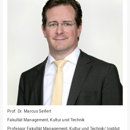
Fakultät
Ingenieurwissenschaften
und Informatik
Fakultät Management,
Kultur und Technik
Fakultät Wirtschafts- und
Sozialwissenschaften
Finanzen
Forschung, Kooperation,
Drittmittel
Gebäude und Technik
Gesellschaftliches
Engagement
Gleichstellungsbüro
Prof. Dr.
Marcus Seifert
Hochschulleitung
Fakultät Management, Kultur und Technik
Hochschulplanung/-
Professor Fakultät Management, Kultur und Technik/ Institut
strategie