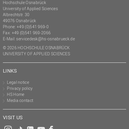
Hochschule Osnabrück
(PMO)
University of Applied Sciences
Albrechtstr. 30
Prozessmanagement
49076 Osnabrück
Recht
Phone: +49 (0)541 969-0
Fax: +49 (0)541 969-2066
Science to Business GmbH
E-Mail:
servicedesk@hs-osnabrueck.de
Studierendensekretariat
© 2026 HOCHSCHULE OSNABRÜCK
Studium und Lehre
UNIVERSITY OF APPLIED SCIENCES
Transfer- und
Innovationsmanagement
LINKS
Legal notice
Privacy policy
HS Home
Media contact
VISIT US