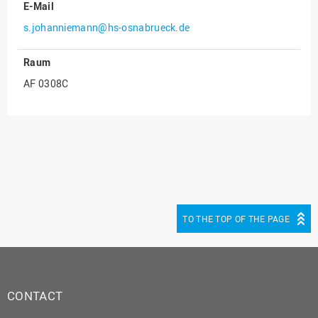
E-Mail
Innenrevision
s.johanniemann@hs-osnabrueck.de
Institut für Musik
Raum
IT Service Center
AF 0308C
Kommunikation und
Marketing
LearningCenter
Nachhaltigkeit
Personal
Personalentwicklung
TO THE TOP OF THE PAGE
Personalrat
Präsidialbüro
Professional School
Projekte des Präsidiums
CONTACT
Projektmanagement Office