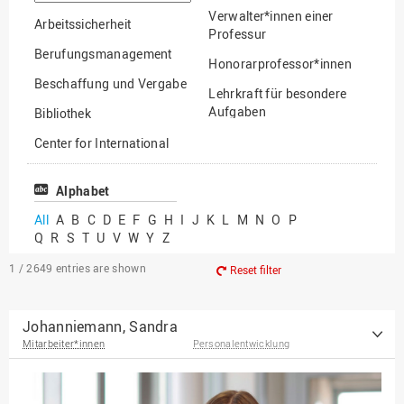
option
Verwalter*innen einer
Arbeitssicherheit
Professur
Berufungsmanagement
Honorarprofessor*innen
Beschaffung und Vergabe
Lehrkraft für besondere
Aufgaben
Bibliothek
Mitarbeiter*innen
Center for International
Mobility
Lehrbeauftragte
Center for International
Alphabet
Gastwissenschaftler*innen
Students
All
A
B
C
D
E
F
G
H
I
J
K
L
M
N
O
P
Professor*innen im
Q
R
S
T
U
V
W
Y
Z
Chancengerechtigkeit
Ruhestand
eLearning Competence
1 / 2649
entries are shown
Reset filter
Center
EU-Büro
Johanniemann, Sandra
Mitarbeiter*innen
Personalentwicklung
Fakultät
Agrarwissenschaften und
Landschaftsarchitektur