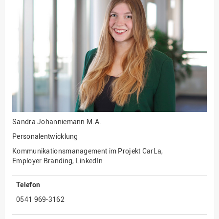
Fakultät
Ingenieurwissenschaften
und Informatik
Fakultät Management,
Kultur und Technik
Fakultät Wirtschafts- und
Sozialwissenschaften
Finanzen
Forschung, Kooperation,
Drittmittel
Sandra Johanniemann
M.A.
Gebäude und Technik
Personalentwicklung
Gesellschaftliches
Kommunikationsmanagement im Projekt CarLa,
Engagement
Employer Branding, LinkedIn
Gleichstellungsbüro
Telefon
Hochschulleitung
0541 969-3162
Hochschulplanung/-
strategie