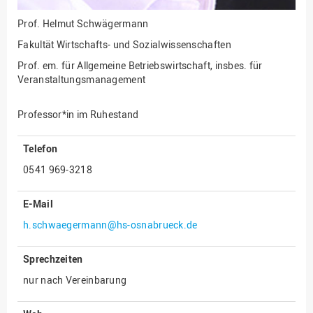
Innenrevision
Prof.
Helmut Schwägermann
Institut für Musik
Fakultät Wirtschafts- und Sozialwissenschaften
Prof. em. für Allgemeine Betriebswirtschaft, insbes. für
IT Service Center
Veranstaltungsmanagement
Kommunikation und
Marketing
Professor*in im Ruhestand
LearningCenter
Telefon
Nachhaltigkeit
0541 969-3218
Personal
Personalentwicklung
E-Mail
Personalrat
h.schwaegermann@hs-osnabrueck.de
Präsidialbüro
Sprechzeiten
Professional School
nur nach Vereinbarung
Projekte des Präsidiums
Projektmanagement Office