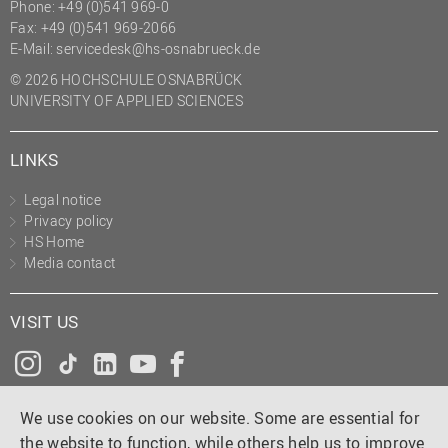
Phone: +49 (0)541 969-0
Fax: +49 (0)541 969-2066
E-Mail:
servicedesk@hs-osnabrueck.de
© 2026 HOCHSCHULE OSNABRÜCK
UNIVERSITY OF APPLIED SCIENCES
LINKS
Legal notice
Privacy policy
HS Home
Media contact
VISIT US
Instagram
Tiktok
LinkedIn
YouTube
Facebook
We use cookies on our website. Some are essential for
the website to function, while others help us to improve