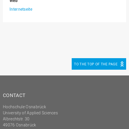
Web
(PMO)
Internetseite
Prozessmanagement
Recht
Science to Business GmbH
Studierendensekretariat
Studium und Lehre
Transfer- und
TO THE TOP OF THE PAGE
Innovationsmanagement
CONTACT
Hochschule Osnabrück
University of Applied Sciences
Albrechtstr. 30
49076 Osnabrück