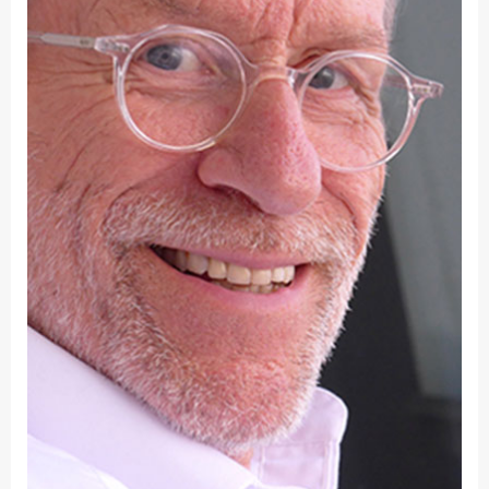
Fakultät
Ingenieurwissenschaften
und Informatik
Fakultät Management,
Kultur und Technik
Fakultät Wirtschafts- und
Sozialwissenschaften
Finanzen
Forschung, Kooperation,
Drittmittel
Gebäude und Technik
Gesellschaftliches
Engagement
Gleichstellungsbüro
Hochschulleitung
Hochschulplanung/-
strategie