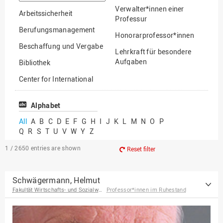
option
Verwalter*innen einer
Arbeitssicherheit
Professur
Berufungsmanagement
Honorarprofessor*innen
Beschaffung und Vergabe
Lehrkraft für besondere
Aufgaben
Bibliothek
Mitarbeiter*innen
Center for International
Mobility
Lehrbeauftragte
Center for International
Alphabet
Gastwissenschaftler*innen
Students
All
A
B
C
D
E
F
G
H
I
J
K
L
M
N
O
P
Professor*innen im
Q
R
S
T
U
V
W
Y
Z
Chancengerechtigkeit
Ruhestand
eLearning Competence
1 / 2650
entries are shown
Reset filter
Center
EU-Büro
Schwägermann, Helmut
Fakultät Wirtschafts- und Sozialwissenschaften
Professor*innen im Ruhestand
Fakultät
Agrarwissenschaften und
Landschaftsarchitektur