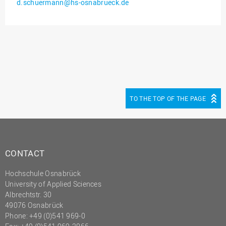
d.schuermann@hs-osnabrueck.de
Innenrevision
Institut für Musik
IT Service Center
Kommunikation und
Marketing
LearningCenter
TO THE TOP OF THE PAGE
Nachhaltigkeit
Personal
Personalentwicklung
CONTACT
Personalrat
Hochschule Osnabrück
Präsidialbüro
University of Applied Sciences
Professional School
Albrechtstr. 30
49076 Osnabrück
Projekte des Präsidiums
Phone: +49 (0)541 969-0
Projektmanagement Office