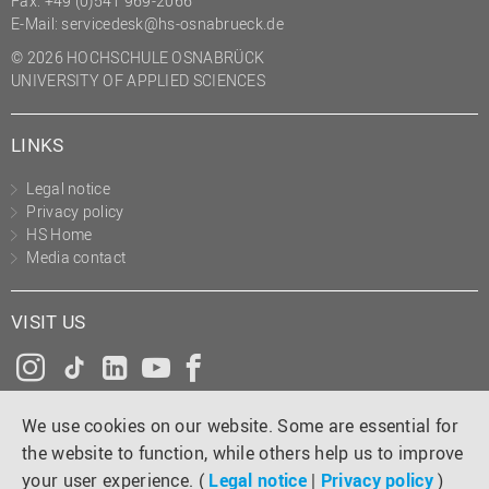
Fax: +49 (0)541 969-2066
(PMO)
E-Mail:
servicedesk@hs-osnabrueck.de
Prozessmanagement
© 2026 HOCHSCHULE OSNABRÜCK
UNIVERSITY OF APPLIED SCIENCES
Recht
Science to Business GmbH
LINKS
Studierendensekretariat
Legal notice
Studium und Lehre
Privacy policy
HS Home
Transfer- und
Media contact
Innovationsmanagement
VISIT US
Instagram
Tiktok
LinkedIn
YouTube
Facebook
We use cookies on our website. Some are essential for
the website to function, while others help us to improve
your user experience. (
Legal notice
|
Privacy policy
)