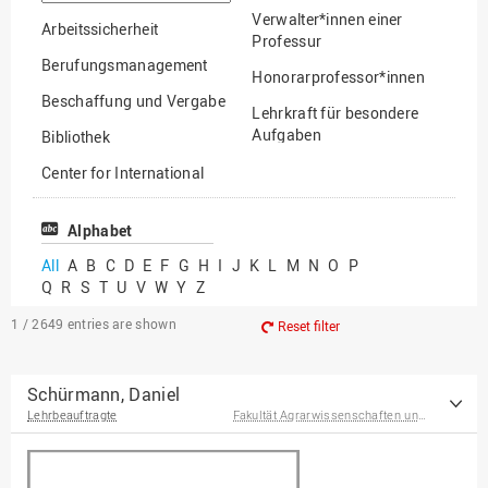
option
Verwalter*innen einer
Arbeitssicherheit
Professur
Berufungsmanagement
Honorarprofessor*innen
Beschaffung und Vergabe
Lehrkraft für besondere
Aufgaben
Bibliothek
Mitarbeiter*innen
Center for International
Mobility
Lehrbeauftragte
Center for International
Alphabet
Gastwissenschaftler*innen
Students
All
A
B
C
D
E
F
G
H
I
J
K
L
M
N
O
P
Professor*innen im
Q
R
S
T
U
V
W
Y
Z
Chancengerechtigkeit
Ruhestand
eLearning Competence
1 / 2649
entries are shown
Reset filter
Center
EU-Büro
Schürmann, Daniel
Lehrbeauftragte
Fakultät Agrarwissenschaften und Landschaftsarchitektur
Fakultät
Agrarwissenschaften und
Landschaftsarchitektur