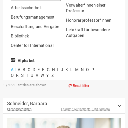
option
Verwalter*innen einer
Arbeitssicherheit
Professur
Berufungsmanagement
Honorarprofessor*innen
Beschaffung und Vergabe
Lehrkraft für besondere
Aufgaben
Bibliothek
Mitarbeiter*innen
Center for International
Mobility
Lehrbeauftragte
Center for International
Alphabet
Gastwissenschaftler*innen
Students
All
A
B
C
D
E
F
G
H
I
J
K
L
M
N
O
P
Professor*innen im
Q
R
S
T
U
V
W
Y
Z
Chancengerechtigkeit
Ruhestand
eLearning Competence
1 / 2650
entries are shown
Reset filter
Center
EU-Büro
Schneider, Barbara
Professor*innen
Fakultät Wirtschafts- und Sozialwissenschaften
Fakultät
Agrarwissenschaften und
Landschaftsarchitektur