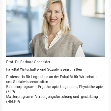
Fakultät
Ingenieurwissenschaften
und Informatik
Fakultät Management,
Kultur und Technik
Fakultät Wirtschafts- und
Sozialwissenschaften
Finanzen
Forschung, Kooperation,
Drittmittel
Prof. Dr.
Barbara Schneider
Gebäude und Technik
Fakultät Wirtschafts- und Sozialwissenschaften
Gesellschaftliches
Professorin für Logopädie an der Fakultät für Wirtschafts-
Engagement
und Sozialwissenschaften
Bachelorprogramm Ergotherapie, Logopädie, Physiotherapie
Gleichstellungsbüro
(ELP)
Masterprogramm Versorgungsforschung und -gestaltung
Hochschulleitung
(HELPP)
Hochschulplanung/-
strategie