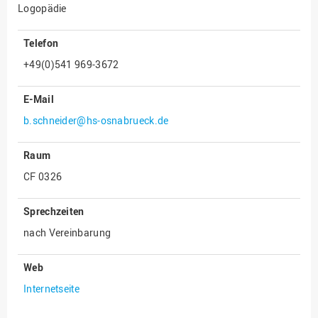
Logopädie
Innenrevision
Telefon
Institut für Musik
+49(0)541 969-3672
IT Service Center
Kommunikation und
E-Mail
Marketing
b.schneider@hs-osnabrueck.de
LearningCenter
Nachhaltigkeit
Raum
Personal
CF 0326
Personalentwicklung
Sprechzeiten
Personalrat
nach Vereinbarung
Präsidialbüro
Web
Professional School
Internetseite
Projekte des Präsidiums
Projektmanagement Office