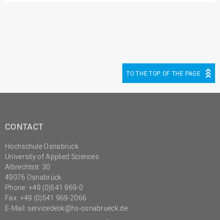
(PMO)
Prozessmanagement
Recht
Science to Business GmbH
Studierendensekretariat
TO THE TOP OF THE PAGE
Studium und Lehre
Transfer- und
Innovationsmanagement
CONTACT
Hochschule Osnabrück
University of Applied Sciences
Albrechtstr. 30
49076 Osnabrück
Phone: +49 (0)541 969-0
Fax: +49 (0)541 969-2066
E-Mail:
servicedesk@hs-osnabrueck.de