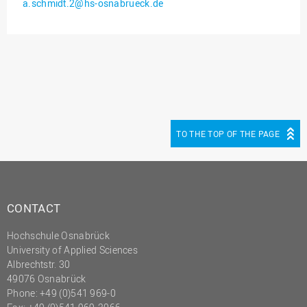
a.schmidt.2@hs-osnabrueck.de
Innenrevision
Institut für Musik
IT Service Center
Kommunikation und
Marketing
LearningCenter
TO THE TOP OF THE PAGE
Nachhaltigkeit
Personal
Personalentwicklung
CONTACT
Personalrat
Hochschule Osnabrück
Präsidialbüro
University of Applied Sciences
Professional School
Albrechtstr. 30
49076 Osnabrück
Projekte des Präsidiums
Phone: +49 (0)541 969-0
Projektmanagement Office