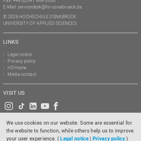
Fax: +49 (0)541 969-2066
(PMO)
E-Mail:
servicedesk@hs-osnabrueck.de
Prozessmanagement
© 2026 HOCHSCHULE OSNABRÜCK
UNIVERSITY OF APPLIED SCIENCES
Recht
Science to Business GmbH
LINKS
Studierendensekretariat
Legal notice
Studium und Lehre
Privacy policy
HS Home
Transfer- und
Media contact
Innovationsmanagement
VISIT US
Instagram
Tiktok
LinkedIn
YouTube
Facebook
We use cookies on our website. Some are essential for
the website to function, while others help us to improve
your user experience. (
Legal notice
|
Privacy policy
)