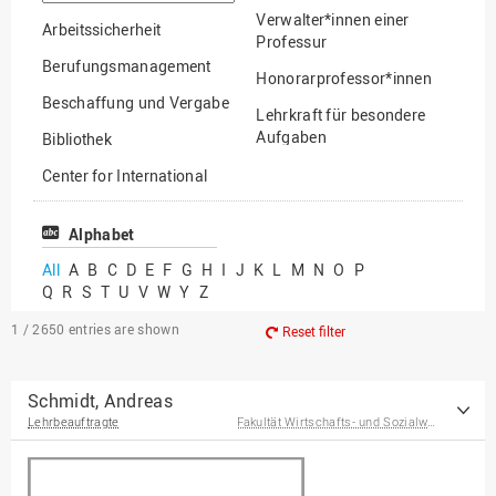
option
Verwalter*innen einer
Arbeitssicherheit
Professur
Berufungsmanagement
Honorarprofessor*innen
Beschaffung und Vergabe
Lehrkraft für besondere
Aufgaben
Bibliothek
Mitarbeiter*innen
Center for International
Mobility
Lehrbeauftragte
Center for International
Alphabet
Gastwissenschaftler*innen
Students
All
A
B
C
D
E
F
G
H
I
J
K
L
M
N
O
P
Professor*innen im
Q
R
S
T
U
V
W
Y
Z
Chancengerechtigkeit
Ruhestand
eLearning Competence
1 / 2650
entries are shown
Reset filter
Center
EU-Büro
Schmidt, Andreas
Lehrbeauftragte
Fakultät Wirtschafts- und Sozialwissenschaften
Fakultät
Agrarwissenschaften und
Landschaftsarchitektur