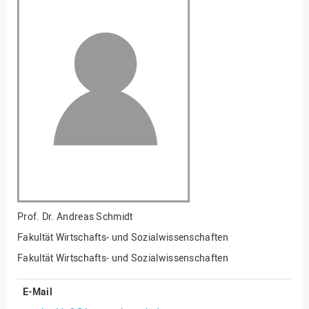
Fakultät
Ingenieurwissenschaften
und Informatik
Fakultät Management,
Kultur und Technik
Fakultät Wirtschafts- und
Sozialwissenschaften
Finanzen
Forschung, Kooperation,
Drittmittel
Gebäude und Technik
Gesellschaftliches
Prof. Dr.
Andreas Schmidt
Engagement
Fakultät Wirtschafts- und Sozialwissenschaften
Gleichstellungsbüro
Fakultät Wirtschafts- und Sozialwissenschaften
Hochschulleitung
E-Mail
Hochschulplanung/-
strategie