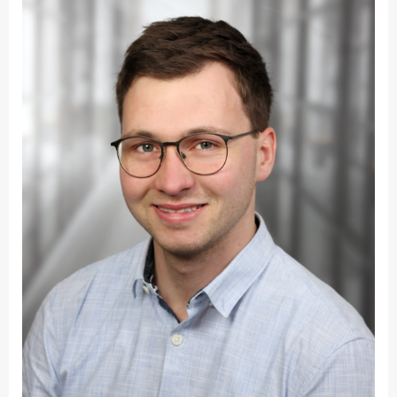
Fakultät
Ingenieurwissenschaften
und Informatik
Fakultät Management,
Kultur und Technik
Fakultät Wirtschafts- und
Sozialwissenschaften
Finanzen
Forschung, Kooperation,
Drittmittel
Gebäude und Technik
Gesellschaftliches
Engagement
Gleichstellungsbüro
Hochschulleitung
Hochschulplanung/-
strategie