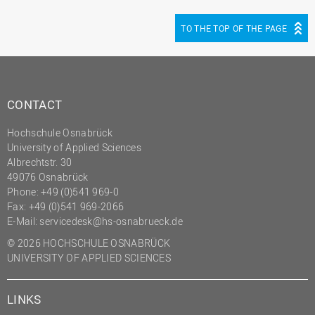
(PMO)
TO THE TOP OF THE PAGE
Prozessmanagement
Recht
Science to Business GmbH
CONTACT
Studierendensekretariat
Studium und Lehre
Hochschule Osnabrück
University of Applied Sciences
Transfer- und
Albrechtstr. 30
Innovationsmanagement
49076 Osnabrück
Phone: +49 (0)541 969-0
Fax: +49 (0)541 969-2066
E-Mail:
servicedesk@hs-osnabrueck.de
© 2026 HOCHSCHULE OSNABRÜCK
UNIVERSITY OF APPLIED SCIENCES
LINKS