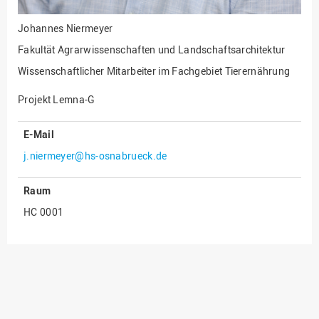
Innenrevision
Johannes Niermeyer
Institut für Musik
Fakultät Agrarwissenschaften und Landschaftsarchitektur
IT Service Center
Wissenschaftlicher Mitarbeiter im Fachgebiet Tierernährung
Kommunikation und
Projekt Lemna-G
Marketing
LearningCenter
E-Mail
Nachhaltigkeit
j.niermeyer@hs-osnabrueck.de
Personal
Raum
Personalentwicklung
HC 0001
Personalrat
Präsidialbüro
Professional School
Projekte des Präsidiums
Projektmanagement Office