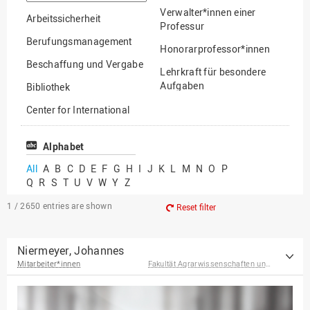
option
Verwalter*innen einer
Arbeitssicherheit
Professur
Berufungsmanagement
Honorarprofessor*innen
Beschaffung und Vergabe
Lehrkraft für besondere
Aufgaben
Bibliothek
Mitarbeiter*innen
Center for International
Mobility
Lehrbeauftragte
Center for International
Alphabet
Gastwissenschaftler*innen
Students
All
A
B
C
D
E
F
G
H
I
J
K
L
M
N
O
P
Professor*innen im
Q
R
S
T
U
V
W
Y
Z
Chancengerechtigkeit
Ruhestand
eLearning Competence
1 / 2650
entries are shown
Reset filter
Center
EU-Büro
Niermeyer, Johannes
Mitarbeiter*innen
Fakultät Agrarwissenschaften und Landschaftsarchitektur
Fakultät
Agrarwissenschaften und
Landschaftsarchitektur