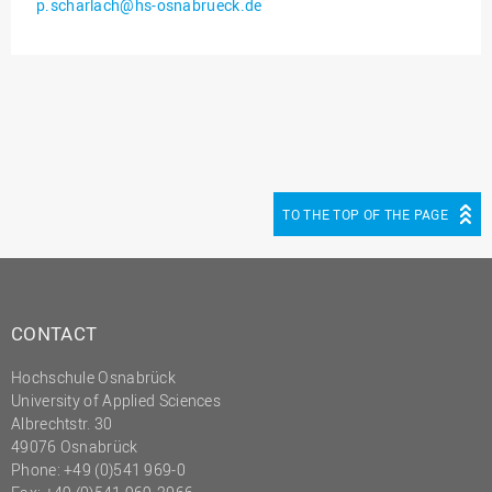
p.scharlach@hs-osnabrueck.de
Innenrevision
Institut für Musik
IT Service Center
Kommunikation und
Marketing
LearningCenter
TO THE TOP OF THE PAGE
Nachhaltigkeit
Personal
Personalentwicklung
CONTACT
Personalrat
Hochschule Osnabrück
Präsidialbüro
University of Applied Sciences
Professional School
Albrechtstr. 30
49076 Osnabrück
Projekte des Präsidiums
Phone: +49 (0)541 969-0
Projektmanagement Office