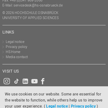
Fax: +49 (0)541 969-2066
(PMO)
E-Mail:
servicedesk@hs-osnabrueck.de
Prozessmanagement
© 2026 HOCHSCHULE OSNABRÜCK
UNIVERSITY OF APPLIED SCIENCES
Recht
Science to Business GmbH
LINKS
Studierendensekretariat
Legal notice
Studium und Lehre
Privacy policy
HS Home
Transfer- und
Media contact
Innovationsmanagement
VISIT US
Instagram
Tiktok
LinkedIn
YouTube
Facebook
We use cookies on our website. Some are essential for
the website to function, while others help us to improve
your user experience. (
Legal notice
|
Privacy policy
)