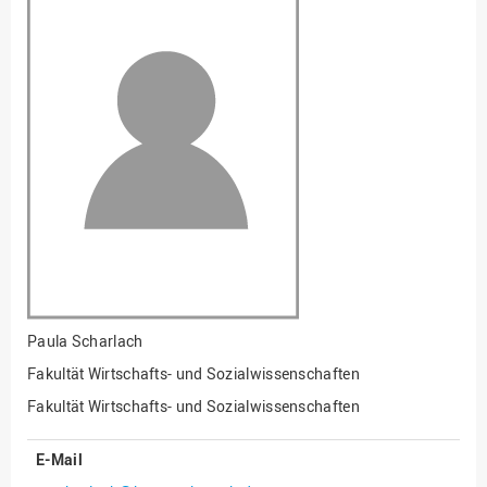
Fakultät
Ingenieurwissenschaften
und Informatik
Fakultät Management,
Kultur und Technik
Fakultät Wirtschafts- und
Sozialwissenschaften
Finanzen
Forschung, Kooperation,
Drittmittel
Gebäude und Technik
Gesellschaftliches
Paula Scharlach
Engagement
Fakultät Wirtschafts- und Sozialwissenschaften
Gleichstellungsbüro
Fakultät Wirtschafts- und Sozialwissenschaften
Hochschulleitung
E-Mail
Hochschulplanung/-
strategie