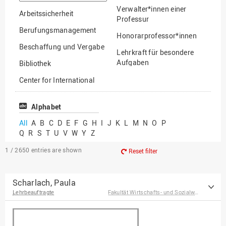
option
Verwalter*innen einer
Arbeitssicherheit
Professur
Berufungsmanagement
Honorarprofessor*innen
Beschaffung und Vergabe
Lehrkraft für besondere
Aufgaben
Bibliothek
Mitarbeiter*innen
Center for International
Mobility
Lehrbeauftragte
Center for International
Alphabet
Gastwissenschaftler*innen
Students
All
A
B
C
D
E
F
G
H
I
J
K
L
M
N
O
P
Professor*innen im
Q
R
S
T
U
V
W
Y
Z
Chancengerechtigkeit
Ruhestand
eLearning Competence
1 / 2650
entries are shown
Reset filter
Center
EU-Büro
Scharlach, Paula
Lehrbeauftragte
Fakultät Wirtschafts- und Sozialwissenschaften
Fakultät
Agrarwissenschaften und
Landschaftsarchitektur