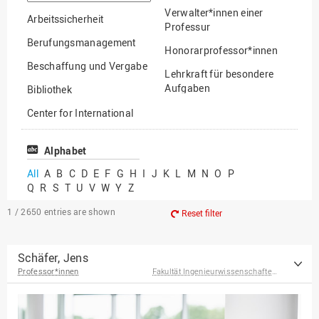
option
Verwalter*innen einer
Arbeitssicherheit
Professur
Berufungsmanagement
Honorarprofessor*innen
Beschaffung und Vergabe
Lehrkraft für besondere
Aufgaben
Bibliothek
Mitarbeiter*innen
Center for International
Mobility
Lehrbeauftragte
Center for International
Alphabet
Gastwissenschaftler*innen
Students
All
A
B
C
D
E
F
G
H
I
J
K
L
M
N
O
P
Professor*innen im
Q
R
S
T
U
V
W
Y
Z
Chancengerechtigkeit
Ruhestand
eLearning Competence
1 / 2650
entries are shown
Reset filter
Center
EU-Büro
Schäfer, Jens
Professor*innen
Fakultät Ingenieurwissenschaften und Informatik
Fakultät
Agrarwissenschaften und
Landschaftsarchitektur