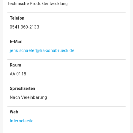
Technische Produktentwicklung
Innenrevision
Telefon
Institut für Musik
0541 969-2133
IT Service Center
Kommunikation und
E-Mail
Marketing
jens.schaefer@hs-osnabrueck.de
LearningCenter
Nachhaltigkeit
Raum
Personal
AA 0118
Personalentwicklung
Sprechzeiten
Personalrat
Nach Vereinbarung
Präsidialbüro
Web
Professional School
Internetseite
Projekte des Präsidiums
Projektmanagement Office