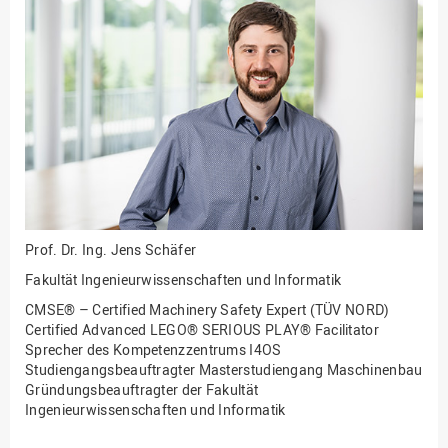
Fakultät
Ingenieurwissenschaften
und Informatik
Fakultät Management,
Kultur und Technik
Fakultät Wirtschafts- und
Sozialwissenschaften
Finanzen
Forschung, Kooperation,
Drittmittel
Prof. Dr. Ing.
Jens Schäfer
Gebäude und Technik
Fakultät Ingenieurwissenschaften und Informatik
Gesellschaftliches
CMSE® – Certified Machinery Safety Expert (TÜV NORD)
Engagement
Certified Advanced LEGO® SERIOUS PLAY® Facilitator
Sprecher des Kompetenzzentrums I4OS
Gleichstellungsbüro
Studiengangsbeauftragter Masterstudiengang Maschinenbau
Gründungsbeauftragter der Fakultät
Hochschulleitung
Ingenieurwissenschaften und Informatik
Hochschulplanung/-
strategie