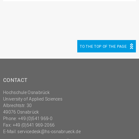
(PMO)
Prozessmanagement
Recht
Science to Business GmbH
Studierendensekretariat
TO THE TOP OF THE PAGE
Studium und Lehre
Transfer- und
Innovationsmanagement
CONTACT
Hochschule Osnabrück
University of Applied Sciences
Albrechtstr. 30
49076 Osnabrück
Phone: +49 (0)541 969-0
Fax: +49 (0)541 969-2066
E-Mail:
servicedesk@hs-osnabrueck.de