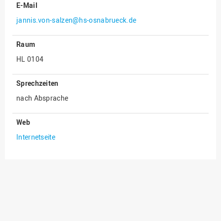
E-Mail
Innenrevision
jannis.von-salzen@hs-osnabrueck.de
Institut für Musik
Raum
IT Service Center
HL 0104
Kommunikation und
Marketing
Sprechzeiten
LearningCenter
nach Absprache
Nachhaltigkeit
Web
Personal
Internetseite
Personalentwicklung
Personalrat
Präsidialbüro
Professional School
Projekte des Präsidiums
Projektmanagement Office