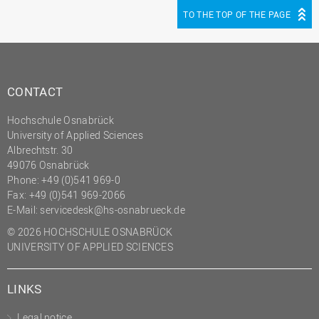
(PMO)
TO THE TOP OF THE PAGE
Prozessmanagement
Recht
Science to Business GmbH
CONTACT
Studierendensekretariat
Hochschule Osnabrück
Studium und Lehre
University of Applied Sciences
Albrechtstr. 30
Transfer- und
49076 Osnabrück
Innovationsmanagement
Phone: +49 (0)541 969-0
Fax: +49 (0)541 969-2066
E-Mail:
servicedesk@hs-osnabrueck.de
© 2026 HOCHSCHULE OSNABRÜCK
UNIVERSITY OF APPLIED SCIENCES
LINKS
Legal notice