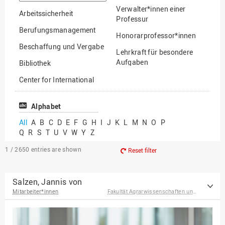
option
Verwalter*innen einer
Arbeitssicherheit
Professur
Berufungsmanagement
Honorarprofessor*innen
Beschaffung und Vergabe
Lehrkraft für besondere
Aufgaben
Bibliothek
Mitarbeiter*innen
Center for International
Mobility
Lehrbeauftragte
Center for International
Alphabet
Gastwissenschaftler*innen
Students
All
A
B
C
D
E
F
G
H
I
J
K
L
M
N
O
P
Professor*innen im
Q
R
S
T
U
V
W
Y
Z
Chancengerechtigkeit
Ruhestand
eLearning Competence
1 / 2650
entries are shown
Reset filter
Center
EU-Büro
Salzen, Jannis von
Mitarbeiter*innen
Fakultät Agrarwissenschaften und Landschaftsarchitektur
Fakultät
Agrarwissenschaften und
Landschaftsarchitektur