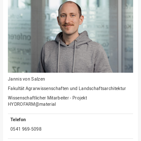
Fakultät
Ingenieurwissenschaften
und Informatik
Fakultät Management,
Kultur und Technik
Fakultät Wirtschafts- und
Sozialwissenschaften
Finanzen
Forschung, Kooperation,
Drittmittel
Jannis von Salzen
Gebäude und Technik
Fakultät Agrarwissenschaften und Landschaftsarchitektur
Gesellschaftliches
Wissenschaftlicher Mitarbeiter - Projekt
Engagement
HYDROFARM@material
Gleichstellungsbüro
Telefon
Hochschulleitung
0541 969-5098
Hochschulplanung/-
strategie